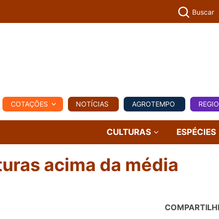
Buscar
PECUÁR
COTAÇÕES
NOTÍCIAS
AGROTEMPO
REGI
MPO
REGIONAL
COMERCIAL
AGROVIAGENS
CULTURAS
ESPÉCIES
turas acima da média
COMPARTILH