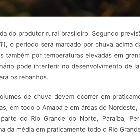
a do produtor rural brasileiro. Segundo previs
ET), o período será marcado por chuva acima 
mas também por temperaturas elevadas em gran
enário pode interferir no desenvolvimento de l
ara os rebanhos.
POTOSÍ Fertiliz
Orgânico 
volumes de chuva devem ocorrer em praticam
nas, em todo o Amapá e em áreas do Nordeste,
parte do Rio Grande do Norte, Paraíba, Pe
COMP
ima da média em praticamente todo o Rio Grande