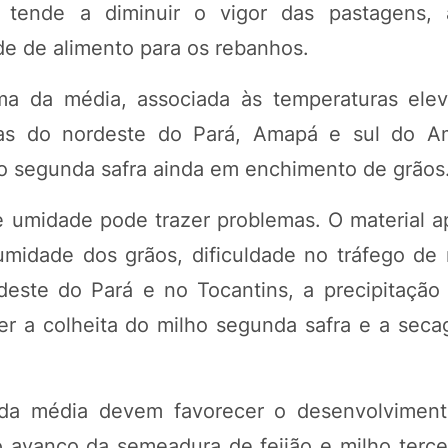
 tende a diminuir o vigor das pastagens, 
ade de alimento para os rebanhos.
a da média, associada às temperaturas ele
reas do nordeste do Pará, Amapá e sul do A
ho segunda safra ainda em enchimento de grãos
e umidade pode trazer problemas. O material a
midade dos grãos, dificuldade no tráfego de
este do Pará e no Tocantins, a precipitação
er a colheita do milho segunda safra e a seca
da média devem favorecer o desenvolviment
avanço da semeadura de feijão e milho tercei