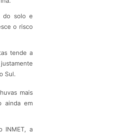
ina.
 do solo e
sce o risco
tas tende a
 justamente
o Sul.
chuvas mais
ho ainda em
o INMET, a