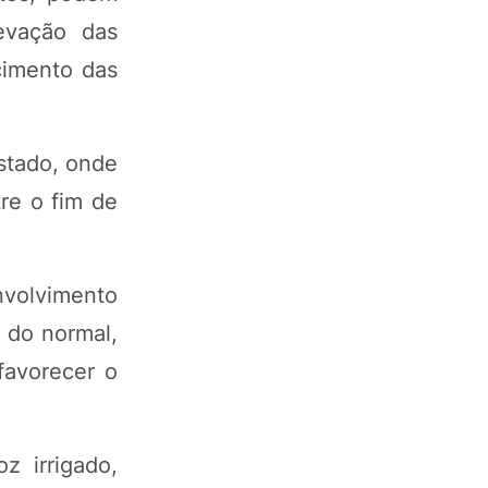
evação das
scimento das
stado, onde
tre o fim de
nvolvimento
a do normal,
favorecer o
z irrigado,