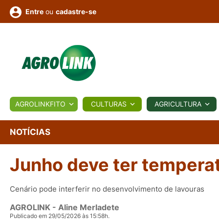
ou
cadastre-se
Entre
ULTURA
AGROLINKFITO
CULTURAS
AGRICULTURA
BIOLÓGICOS
COTAÇÕES
NOTÍCIAS
AGROTE
NOTÍCIAS
Junho deve ter tempera
Fotos
os
Conversor
Colunistas
Eventos
e
Vídeos
Cenário pode interferir no desenvolvimento de lavouras
AGROLINK
- Aline Merladete
Publicado em 29/05/2026 às 15:58h.