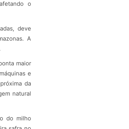
afetando o
vadas, deve
mazonas. A
.
ponta maior
 máquinas e
 próxima da
gem natural
o do milho
ra safra no