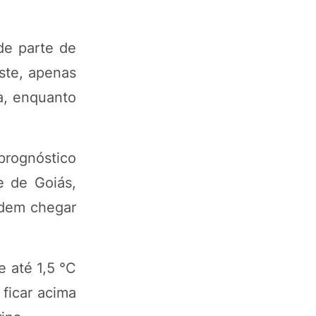
de parte de
ste, apenas
a, enquanto
prognóstico
e de Goiás,
odem chegar
 até 1,5 °C
ficar acima