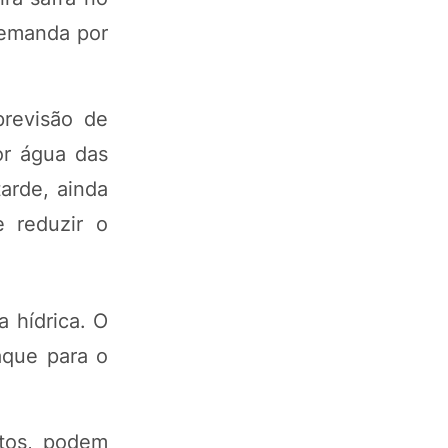
demanda por
previsão de
or água das
arde, ainda
 reduzir o
a hídrica. O
aque para o
utos, podem