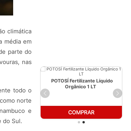
ão climática
da média em
de parte do
avouras, nas
ante Líquido
POTOSÍ Fertilizante Líquido
250ml
Orgânico 1 LT
ente todo o
 como norte
rnambuco e
RAR
COMPRAR
 do Sul.