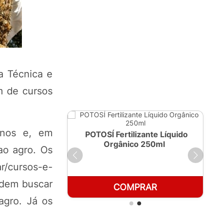
a Técnica e
m de cursos
anos e, em
ante Líquido
POTOSÍ Fertilizante Líquido
 1 LT
Orgânico 250ml
ao agro. Os
/cursos-e-
odem buscar
RAR
COMPRAR
agro. Já os