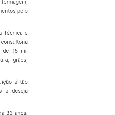
nfermagem,
imentos pelo
a Técnica e
 consultoria
 de 18 mil
ura, grãos,
uição é tão
s e deseja
há 33 anos.