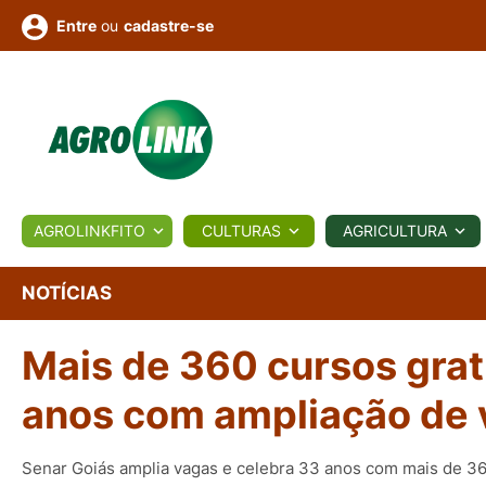
ou
cadastre-se
Entre
ULTURA
AGROLINKFITO
CULTURAS
AGRICULTURA
BIOLÓGICOS
COTAÇÕES
NOTÍCIAS
AGROTE
NOTÍCIAS
Mais de 360 cursos grat
Fotos
os
Conversor
Colunistas
Eventos
e
Vídeos
anos com ampliação de 
Senar Goiás amplia vagas e celebra 33 anos com mais de 36