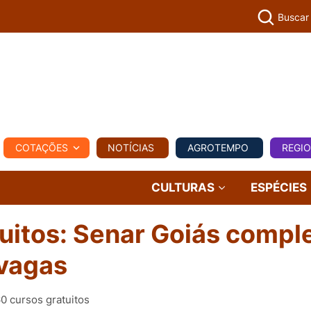
Buscar
PECUÁR
COTAÇÕES
NOTÍCIAS
AGROTEMPO
REGI
MPO
REGIONAL
COMERCIAL
AGROVIAGENS
CULTURAS
ESPÉCIES
uitos: Senar Goiás compl
vagas
0 cursos gratuitos