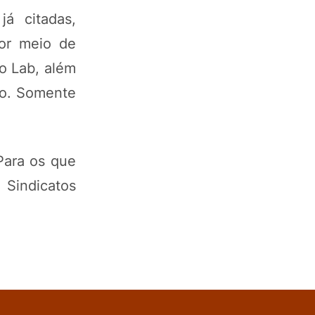
á citadas,
por meio de
o Lab, além
po. Somente
Para os que
 Sindicatos