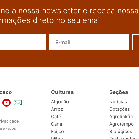
ine a nossa newsletter e receba nossas
ormações direto no seu email
Nome
E-mail
osco
Culturas
Seções
Algodão
Notícias
Arroz
Cotações
Café
Agrolinkfito
rivacidade
Cana
Agrotempo
reservados
Feijão
Biológicos
Milho
Fertilizantes