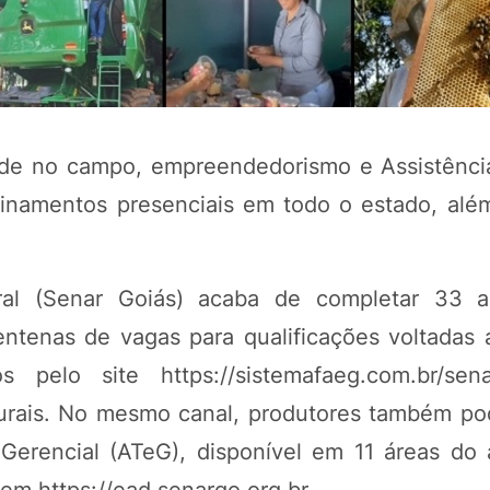
dade no campo, empreendedorismo e Assistênci
einamentos presenciais em todo o estado, alé
ral (Senar Goiás) acaba de completar 33 
POTOSÍ Fertiliz
Orgânico
ntenas de vagas para qualificações voltadas 
pelo site https://sistemafaeg.com.br/senar
 rurais. No mesmo canal, produtores também p
COMP
Gerencial (ATeG), disponível em 11 áreas do 