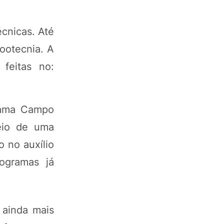
cnicas. Até
ootecnia. A
feitas no:
rama Campo
eio de uma
o no auxílio
rogramas já
 ainda mais