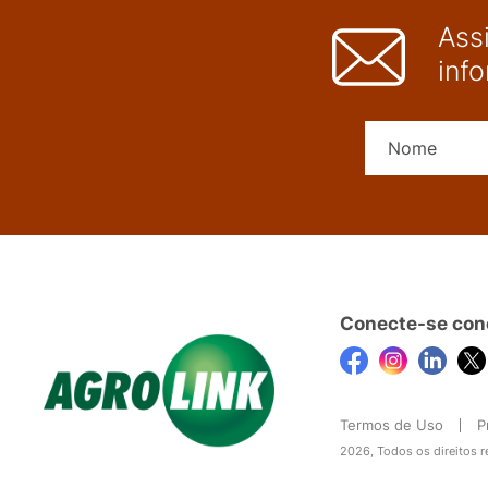
Ass
inf
Conecte-se con
Termos de Uso
P
2026, Todos os direitos 