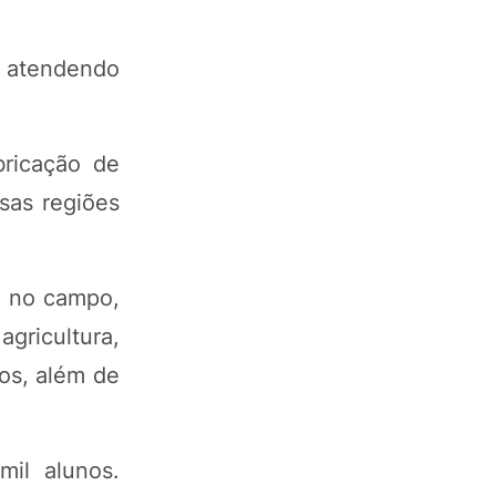
, atendendo
bricação de
sas regiões
o no campo,
gricultura,
tos, além de
il alunos.