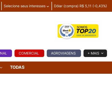
Selecione seus interesses
Dólar (compra) R$ 5,11 (-0,43%)
IA
ONAL
COMERCIAL
AGROVIAGENS
+ MAIS
TODAS