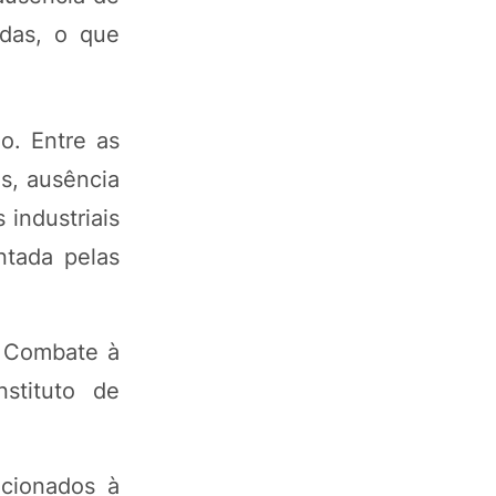
idas, o que
o. Entre as
es, ausência
 industriais
ntada pelas
e Combate à
stituto de
cionados à