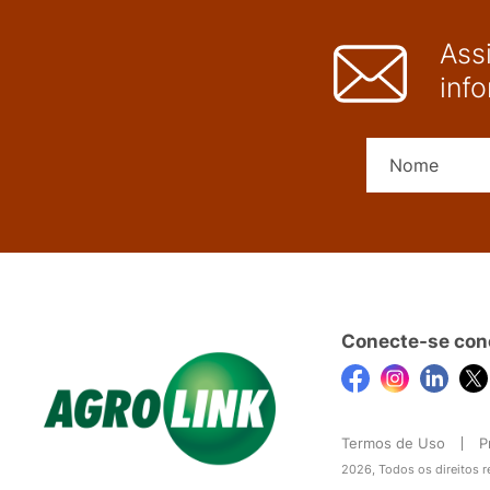
Ass
inf
Conecte-se con
Termos de Uso
P
2026, Todos os direitos 