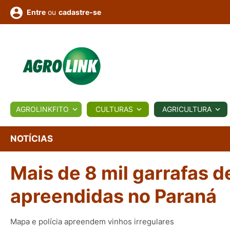
ou
cadastre-se
Entre
ULTURA
AGROLINKFITO
CULTURAS
AGRICULTURA
BIOLÓGICOS
COTAÇÕES
NOTÍCIAS
AGROTE
NOTÍCIAS
Mais de 8 mil garrafas d
Fotos
os
Conversor
Colunistas
Eventos
e
Vídeos
apreendidas no Paraná
Mapa e polícia apreendem vinhos irregulares