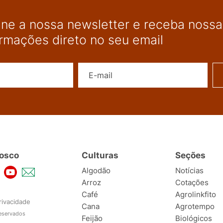
ine a nossa newsletter e receba nossas
ormações direto no seu email
Nome
E-mail
osco
Culturas
Seções
Algodão
Notícias
Arroz
Cotações
Café
Agrolinkfito
rivacidade
Cana
Agrotempo
reservados
Feijão
Biológicos