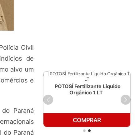
olícia Civil
ndícios de
como alvo um
comércios e
ante Líquido
POTOSÍ Fertilizante Líquido
250ml
Orgânico 1 LT
 do Paraná
RAR
COMPRAR
ernacionais
al do Paraná