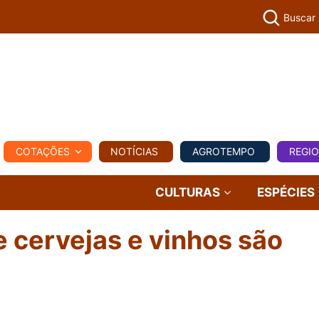
Buscar
PECUÁR
COTAÇÕES
NOTÍCIAS
AGROTEMPO
REGI
MPO
REGIONAL
COMERCIAL
AGROVIAGENS
CULTURAS
ESPÉCIES
e cervejas e vinhos são