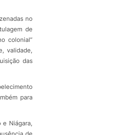
mazenadas no
otulagem de
o colonial”
, validade,
uisição das
elecimento
também para
 e Niágara,
ausência de