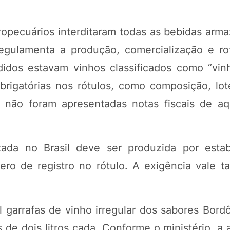
agropecuários interditaram todas as bebidas ar
regulamenta a produção, comercialização e r
idos estavam vinhos classificados como “vinh
igatórias nos rótulos, como composição, lote
 não foram apresentadas notas fiscais de aq
ada no Brasil deve ser produzida por estab
mero de registro no rótulo. A exigência vale 
 garrafas de vinho irregular dos sabores Bordô
de dois litros cada. Conforme o ministério, a 