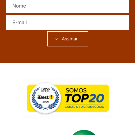
Nome
E-mail
Assinar