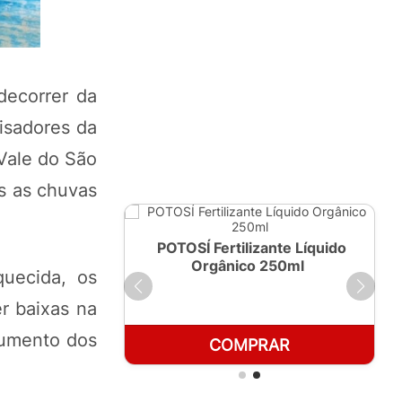
decorrer da
isadores da
 Vale do São
s as chuvas
ante Líquido
POTOSÍ Fertilizante Líquido
 1 LT
Orgânico 250ml
quecida, os
r baixas na
aumento dos
RAR
COMPRAR