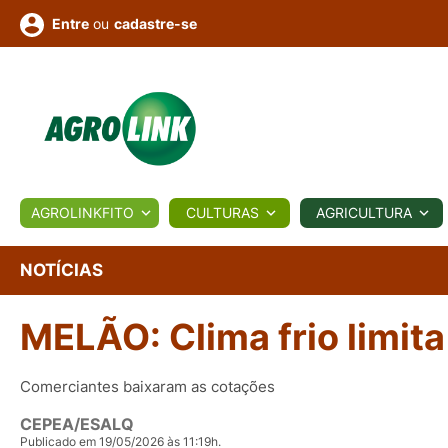
ou
cadastre-se
Entre
ULTURA
AGROLINKFITO
CULTURAS
AGRICULTURA
BIOLÓGICOS
COTAÇÕES
NOTÍCIAS
AGROTE
NOTÍCIAS
MELÃO: Clima frio limita
Fotos
os
Conversor
Colunistas
Eventos
e
Vídeos
Comerciantes baixaram as cotações
CEPEA/ESALQ
Publicado em 19/05/2026 às 11:19h.