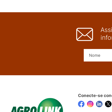
Ass
inf
Conecte-se con