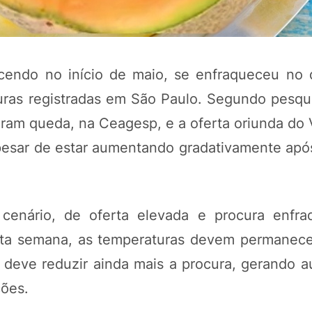
cendo no início de maio, se enfraqueceu no 
uras registradas em São Paulo. Segundo pesqu
veram queda, na Ceagesp, e a oferta oriunda do
apesar de estar aumentando gradativamente apó
POTOSÍ Fertiliz
Orgânico
cenário, de oferta elevada e procura enfra
sta semana, as temperaturas devem permanece
 deve reduzir ainda mais a procura, gerando 
COMP
ções.