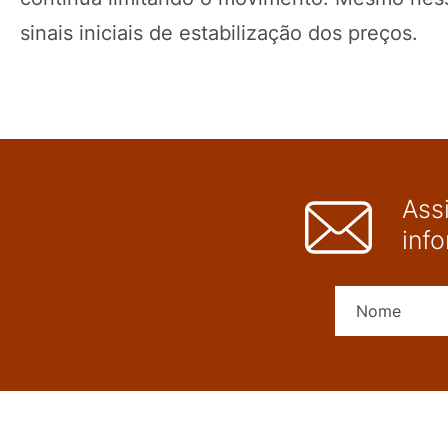
sinais iniciais de estabilização dos preços.
Ass
inf