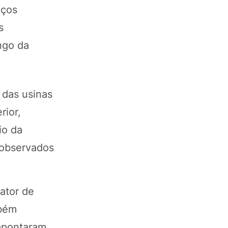
eços
s
ngo da
 das usinas
rior,
io da
 observados
ator de
mbém
apontaram