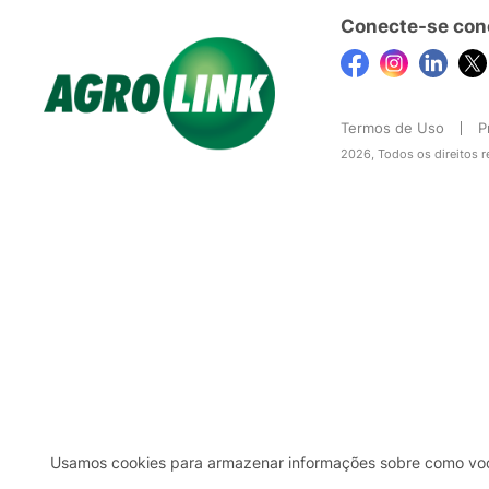
Conecte-se con
Termos de Uso
P
2026, Todos os direitos 
Usamos cookies para armazenar informações sobre como você 
2b98f7e1-9590-46d7-af32-2c8a921a53c7