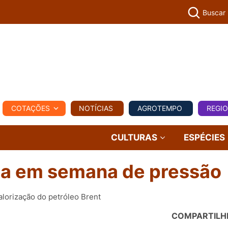
Buscar
PECUÁR
COTAÇÕES
NOTÍCIAS
AGROTEMPO
REGI
MPO
REGIONAL
COMERCIAL
AGROVIAGENS
CULTURAS
ESPÉCIES
la em semana de pressão
lorização do petróleo Brent
COMPARTILH