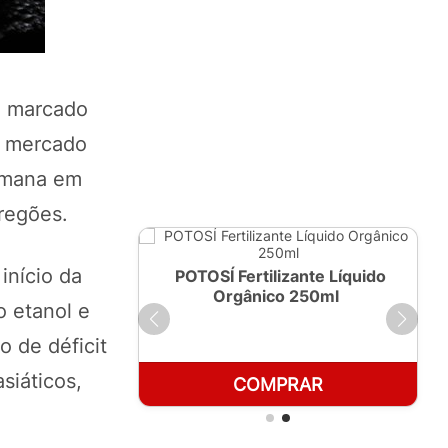
o marcado
o mercado
semana em
pregões.
início da
ante Líquido
POTOSÍ Fertilizante Líquido
 1 LT
Orgânico 250ml
o etanol e
 de déficit
siáticos,
RAR
COMPRAR