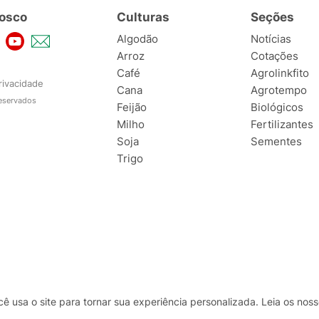
osco
Culturas
Seções
Algodão
Notícias
Arroz
Cotações
Café
Agrolinkfito
rivacidade
Cana
Agrotempo
reservados
Feijão
Biológicos
Milho
Fertilizantes
Soja
Sementes
Trigo
usa o site para tornar sua experiência personalizada. Leia os no