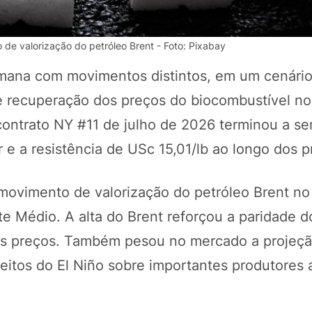
de valorização do petróleo Brent - Foto: Pixabay
emana com movimentos distintos, em um cenári
s e recuperação dos preços do biocombustível n
contrato NY #11 de julho de 2026 terminou a 
r e a resistência de USc 15,01/lb ao longo dos 
ovimento de valorização do petróleo Brent no 
POTOSÍ Fertiliz
Orgânico
e Médio. A alta do Brent reforçou a paridade d
s preços. Também pesou no mercado a projeção
itos do El Niño sobre importantes produtores a
COMP