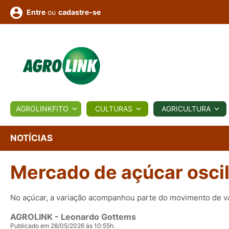
ou
cadastre-se
Entre
ULTURA
AGROLINKFITO
CULTURAS
AGRICULTURA
BIOLÓGICOS
COTAÇÕES
NOTÍCIAS
AGROTE
NOTÍCIAS
Mercado de açúcar osci
Fotos
os
Conversor
Colunistas
Eventos
e
Vídeos
No açúcar, a variação acompanhou parte do movimento de va
AGROLINK
- Leonardo Gottems
Publicado em 28/05/2026 às 10:55h.