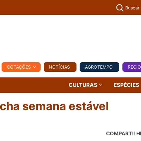
Buscar
PECUÁR
COTAÇÕES
NOTÍCIAS
AGROTEMPO
REGI
MPO
REGIONAL
COMERCIAL
AGROVIAGENS
CULTURAS
ESPÉCIES
echa semana estável
COMPARTILH