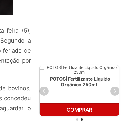
-feira (5),
. Segundo a
 feriado de
entação por
ante Líquido
POTOSÍ Fertilizante Líquido
 1 LT
Orgânico 250ml
de bovinos,
as concedeu
aguardar o
RAR
COMPRAR