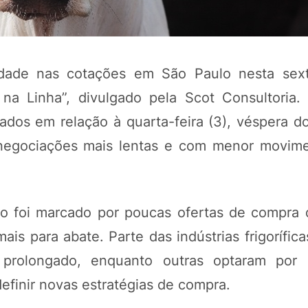
ade nas cotações em São Paulo nesta sexta
 na Linha”, divulgado pela Scot Consultoria
ados em relação à quarta-feira (3), véspera do
e negociações mais lentas e com menor movim
POTOSÍ Fertiliz
Orgânico
io foi marcado por poucas ofertas de compra 
is para abate. Parte das indústrias frigorífic
o prolongado, enquanto outras optaram por 
COMP
finir novas estratégias de compra.