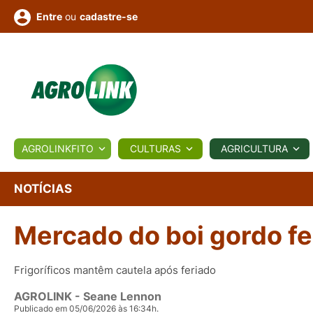
ou
cadastre-se
Entre
ULTURA
AGROLINKFITO
CULTURAS
AGRICULTURA
BIOLÓGICOS
COTAÇÕES
NOTÍCIAS
AGROTE
NOTÍCIAS
Mercado do boi gordo f
Fotos
os
Conversor
Colunistas
Eventos
e
Vídeos
Frigoríficos mantêm cautela após feriado
AGROLINK
- Seane Lennon
Publicado em 05/06/2026 às 16:34h.