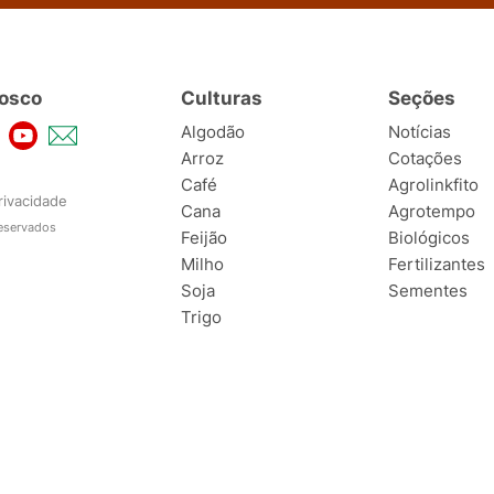
osco
Culturas
Seções
Algodão
Notícias
Arroz
Cotações
Café
Agrolinkfito
rivacidade
Cana
Agrotempo
reservados
Feijão
Biológicos
Milho
Fertilizantes
Soja
Sementes
Trigo