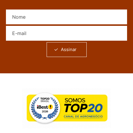
Nome
E-mail
Assinar