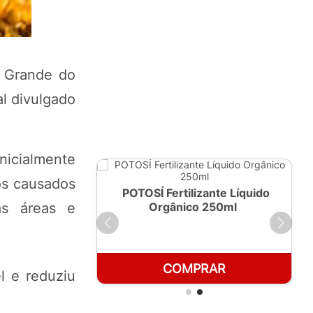
o Grande do
l divulgado
nicialmente
os causados
ante Líquido
POTOSÍ Fertilizante Líquido
 1 LT
Orgânico 250ml
as áreas e
RAR
COMPRAR
l e reduziu