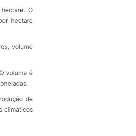
 hectare. O
por hectare
res, volume
 O volume é
toneladas.
produção de
 climáticos