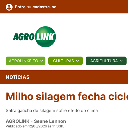
ou
cadastre-se
Entre
ULTURA
AGROLINKFITO
CULTURAS
AGRICULTURA
BIOLÓGICOS
COTAÇÕES
NOTÍCIAS
AGROTE
NOTÍCIAS
Milho silagem fecha cic
Fotos
os
Conversor
Colunistas
Eventos
e
Vídeos
Safra gaúcha de silagem sofre efeito do clima
AGROLINK
- Seane Lennon
Publicado em 12/06/2026 às 11:33h.