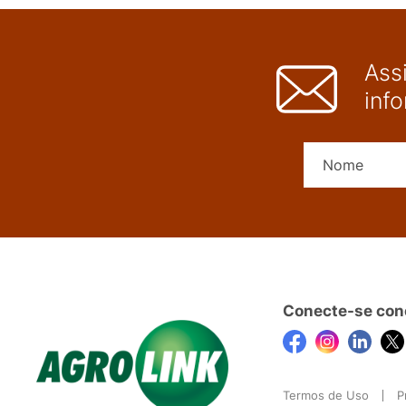
Ass
inf
Conecte-se con
Termos de Uso
P