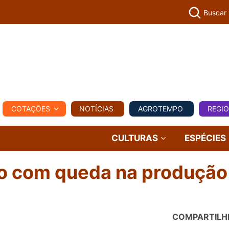
Buscar
PECUÁR
COTAÇÕES
NOTÍCIAS
AGROTEMPO
REGI
MPO
REGIONAL
COMERCIAL
AGROVIAGENS
CULTURAS
ESPÉCIES
lo com queda na produção
COMPARTILH