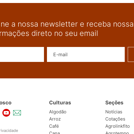
ine a nossa newsletter e receba nossas
ormações direto no seu email
Nome
E-mail
osco
Culturas
Seções
Algodão
Notícias
Arroz
Cotações
Café
Agrolinkfito
rivacidade
Cana
Agrotempo