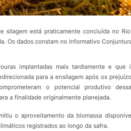
de silagem está praticamente concluída no Ri
da. Os dados constam no Informativo Conjuntura
ouras implantadas mais tardiamente e que i
edirecionada para a ensilagem após os prejuíz
POTOSÍ Fertiliz
Orgânico
comprometeram o potencial produtivo dess
ra a finalidade originalmente planejada.
COMP
itiu o aproveitamento da biomassa disponíve
imáticos registrados ao longo da safra.