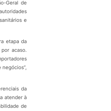
ão-Geral de
autoridades
anitários e
ira etapa da
 por acaso.
mportadores
e negócios”,
renciais da
ra atender à
bilidade de