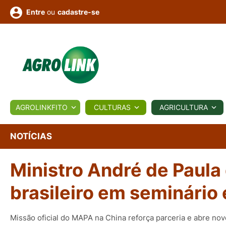
ou
cadastre-se
Entre
ULTURA
AGROLINKFITO
CULTURAS
AGRICULTURA
BIOLÓGICOS
COTAÇÕES
NOTÍCIAS
AGROTE
NOTÍCIAS
Ministro André de Paula
Fotos
os
Conversor
Colunistas
Eventos
e
Vídeos
brasileiro em seminário
Missão oficial do MAPA na China reforça parceria e abre n