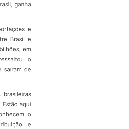
asil, ganha
portações e
re Brasil e
bilhões, em
essaltou o
e saíram de
brasileiras
 “Estão aqui
conhecem o
ribuição e