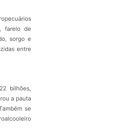
opecuários
, farelo de
do, sorgo e
uzidas entre
22 bilhões,
erou a pauta
. Também se
roalcooleiro