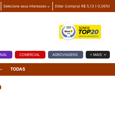
Selecione seus interesses
Dólar (compra) R$ 5,13 (-0,06%)
IA
ONAL
COMERCIAL
AGROVIAGENS
+ MAIS
TODAS
o