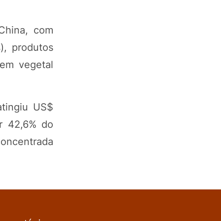
China, com
), produtos
gem vegetal
atingiu US$
or 42,6% do
concentrada