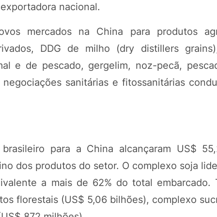
 exportadora nacional.
ovos mercados na China para produtos agr
ivados, DDG de milho (dry distillers grains)
mal e de pescado, gergelim, noz-pecã, pesca
 negociações sanitárias e fitossanitárias cond
rasileiro para a China alcançaram US$ 55,
ino dos produtos do setor. O complexo soja lid
uivalente a mais de 62% do total embarcado
os florestais (US$ 5,06 bilhões), complexo suc
 (US$ 872 milhões).