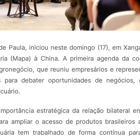
 de Paula, iniciou neste domingo (17), em Xang
ária (Mapa) à China. A primeira agenda da com
Agronegócio, que reuniu empresários e represe
s para debater oportunidades de negócios,
POTOSÍ Fertiliz
cuário.
Orgânico
mportância estratégica da relação bilateral en
COMP
ra ampliar o acesso de produtos brasileiros
cuária tem trabalhado de forma contínua par