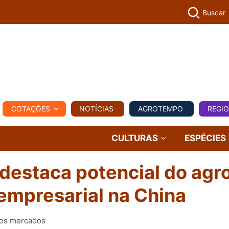
Buscar
PECUÁR
COTAÇÕES
NOTÍCIAS
AGROTEMPO
REGI
MPO
REGIONAL
COMERCIAL
AGROVIAGENS
CULTURAS
ESPÉCIES
 destaca potencial do agr
 empresarial na China
ovos mercados