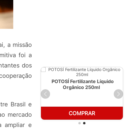
ai, a missão
itiva foi a
ntantes dos
 cooperação
ante Líquido
POTOSÍ Fertilizante Líquido
 1 LT
Orgânico 250ml
tre Brasil e
RAR
COMPRAR
 ao mercado
a ampliar e