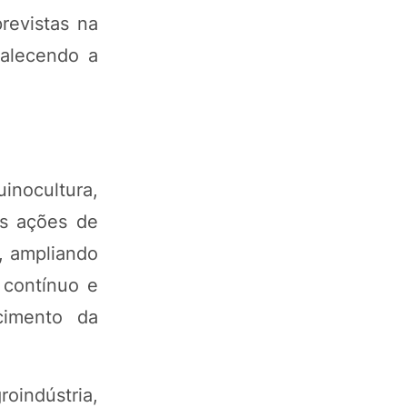
revistas na
talecendo a
inocultura,
as ações de
, ampliando
 contínuo e
cimento da
oindústria,