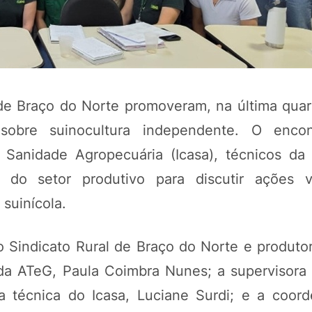
e Braço do Norte promoveram, na última quarta
sobre suinocultura independente. O encon
 Sanidade Agropecuária (Icasa), técnicos da 
 do setor produtivo para discutir ações v
POTOSÍ Fertiliz
suinícola.
Orgânico
o Sindicato Rural de Braço do Norte e produtor
COMP
 da ATeG, Paula Coimbra Nunes; a supervisora 
ra técnica do Icasa, Luciane Surdi; e a coor