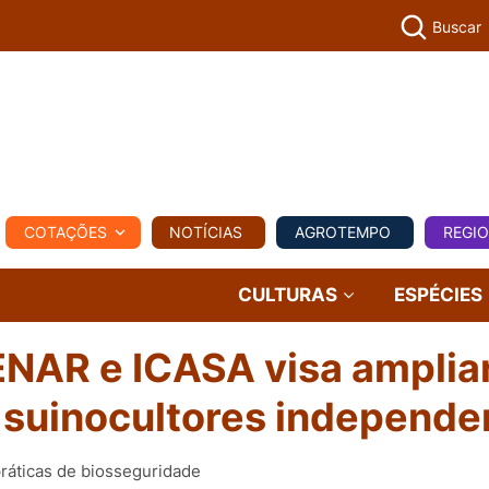
Buscar
PECUÁR
COTAÇÕES
NOTÍCIAS
AGROTEMPO
REGI
MPO
REGIONAL
COMERCIAL
AGROVIAGENS
CULTURAS
ESPÉCIES
ENAR e ICASA visa amplia
s suinocultores independe
ráticas de biosseguridade