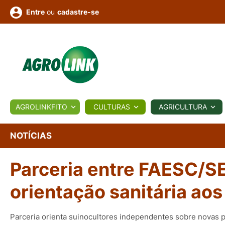
ou
cadastre-se
Entre
ULTURA
AGROLINKFITO
CULTURAS
AGRICULTURA
BIOLÓGICOS
COTAÇÕES
NOTÍCIAS
AGROTE
NOTÍCIAS
Parceria entre FAESC/S
Fotos
os
Conversor
Colunistas
Eventos
e
Vídeos
orientação sanitária ao
Parceria orienta suinocultores independentes sobre novas p