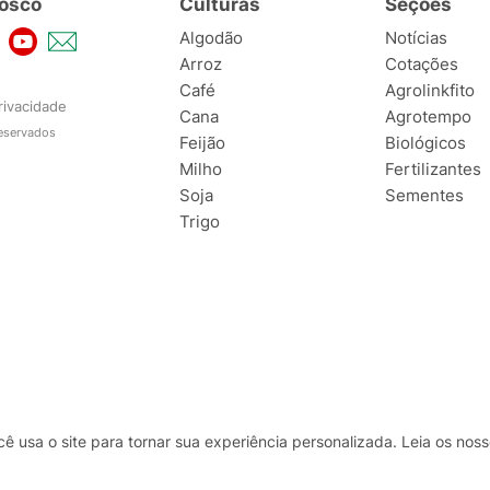
osco
Culturas
Seções
Algodão
Notícias
Arroz
Cotações
Café
Agrolinkfito
rivacidade
Cana
Agrotempo
reservados
Feijão
Biológicos
Milho
Fertilizantes
Soja
Sementes
Trigo
usa o site para tornar sua experiência personalizada. Leia os no