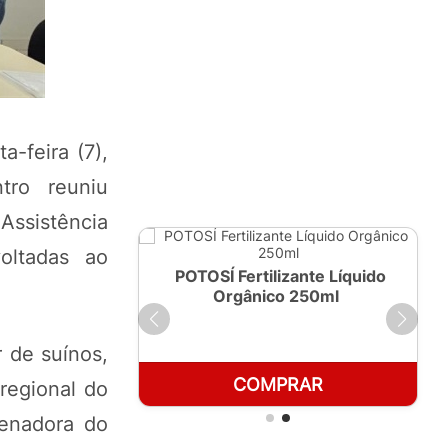
-feira (7),
tro reuniu
Assistência
oltadas ao
ante Líquido
POTOSÍ Fertilizante Líquido
 1 LT
Orgânico 250ml
 de suínos,
RAR
COMPRAR
regional do
denadora do