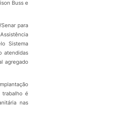
aison Buss e
/Senar para
 Assistência
lo Sistema
o atendidas
al agregado
 implantação
 trabalho é
nitária nas