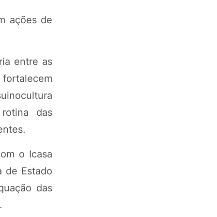
em ações de
ia entre as
s fortalecem
uinocultura
rotina das
entes.
com o Icasa
a de Estado
equação das
.