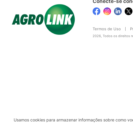
Conecte-se con
Termos de Uso
P
2026, Todos os direitos 
Usamos cookies para armazenar informações sobre como você 
2b98f7e1-9590-46d7-af32-2c8a921a53c7