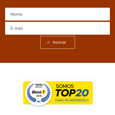
Nome
E-mail
Assinar