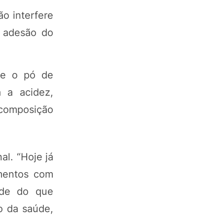
ão interfere
a adesão do
o e o pó de
a a acidez,
 composição
l. “Hoje já
imentos com
ade do que
o da saúde,