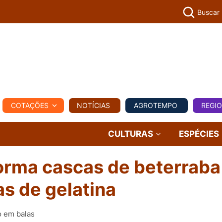
Buscar
PECUÁR
COTAÇÕES
NOTÍCIAS
AGROTEMPO
REGI
MPO
REGIONAL
COMERCIAL
AGROVIAGENS
CULTURAS
ESPÉCIES
orma cascas de beterrab
as de gelatina
o em balas