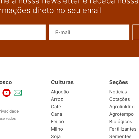
ine a nossa newsletter e receba nossas
ormações direto no seu email
Nome
E-mail
osco
Culturas
Seções
Algodão
Notícias
Arroz
Cotações
Café
Agrolinkfito
rivacidade
Cana
Agrotempo
reservados
Feijão
Biológicos
Milho
Fertilizantes
Soja
Sementes