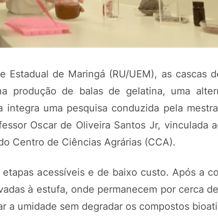
de Estadual de Maringá (RU/UEM), as cascas d
na produção de balas de gelatina, uma alter
iva integra uma pesquisa conduzida pela mestra
ofessor Oscar de Oliveira Santos Jr, vinculada
POTOSÍ Fertiliz
o Centro de Ciências Agrárias (CCA).
Orgânico 
 etapas acessíveis e de baixo custo. Após a co
COMP
evadas à estufa, onde permanecem por cerca de
rar a umidade sem degradar os compostos bioati