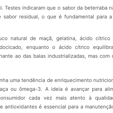
l. Testes indicaram que o sabor da beterraba n
e sabor residual, o que é fundamental para 
uco natural de maçã, gelatina, ácido cítric
ocicado, enquanto o ácido cítrico equilibr
hante ao das balas industrializadas, mas com
ha uma tendência de enriquecimento nutriciona
aça ou ômega-3. A ideia é avançar para al
 consumidor cada vez mais atento à qualid
e antioxidantes é essencial para a manutençã