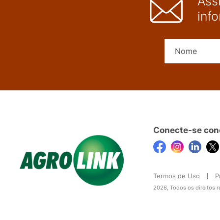
Ass
inf
Conecte-se con
Termos de Uso
P
2026, Todos os direitos 