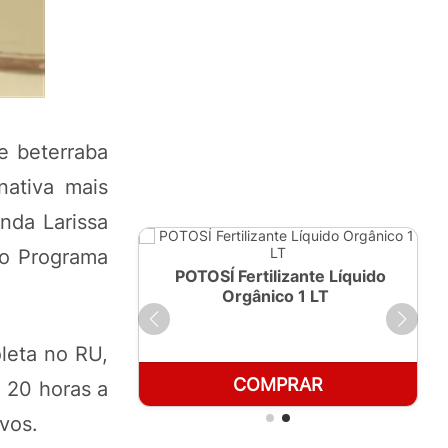
e beterraba
nativa mais
nda Larissa
 ao Programa
ante Líquido
POTOSÍ Fertilizante Líquido
250ml
Orgânico 1 LT
leta no RU,
RAR
COMPRAR
 20 horas a
vos.