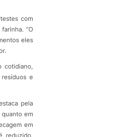
 testes com
farinha. “O
imentos eles
or.
 cotidiano,
 resíduos e
staca pela
ia quanto em
 secagem em
é reduzido,