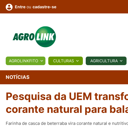
ou
cadastre-se
Entre
ULTURA
AGROLINKFITO
CULTURAS
AGRICULTURA
BIOLÓGICOS
COTAÇÕES
NOTÍCIAS
AGROTE
NOTÍCIAS
Pesquisa da UEM transf
Fotos
os
Conversor
Colunistas
Eventos
e
Vídeos
corante natural para bal
Farinha de casca de beterraba vira corante natural e nutritiv