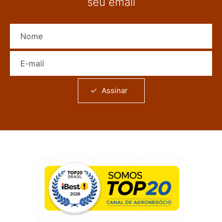
seu email
Nome
E-mail
Assinar