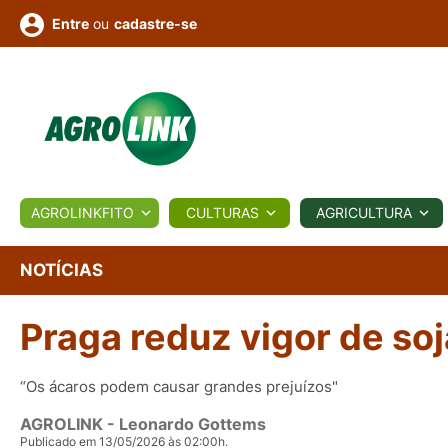
ou
cadastre-se
Entre
ULTURA
AGROLINKFITO
CULTURAS
AGRICULTURA
BIOLÓGICOS
COTAÇÕES
NOTÍCIAS
AGROTE
NOTÍCIAS
Praga reduz vigor de so
Fotos
os
Conversor
Colunistas
Eventos
e
Vídeos
“Os ácaros podem causar grandes prejuízos"
AGROLINK
- Leonardo Gottems
Publicado em 13/05/2026 às 02:00h.