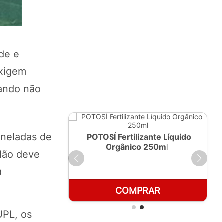
ade e
exigem
ando não
oneladas de
ante Líquido
POTOSÍ Fertilizante Líquido
 1 LT
Orgânico 250ml
odão deve
a
RAR
COMPRAR
UPL, os