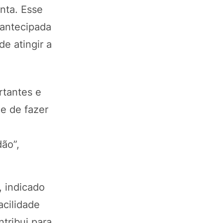
nta. Esse
 antecipada
e atingir a
rtantes e
e de fazer
dão”,
, indicado
acilidade
tribui para