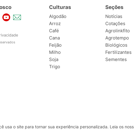
osco
Culturas
Seções
Algodão
Notícias
Arroz
Cotações
Café
Agrolinkfito
rivacidade
Cana
Agrotempo
reservados
Feijão
Biológicos
Milho
Fertilizantes
Soja
Sementes
Trigo
usa o site para tornar sua experiência personalizada. Leia os no