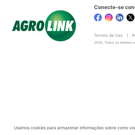
Conecte-se con
Termos de Uso
P
2026, Todos os direitos 
Usamos cookies para armazenar informações sobre como você 
2b98f7e1-9590-46d7-af32-2c8a921a53c7