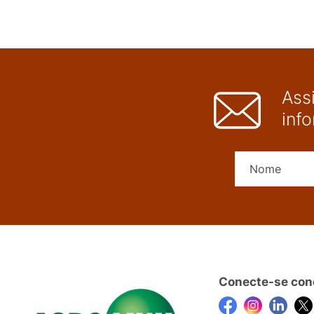
Ass
inf
Conecte-se con