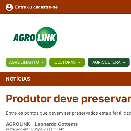
ou
cadastre-se
Entre
ULTURA
AGROLINKFITO
CULTURAS
AGRICULTURA
BIOLÓGICOS
COTAÇÕES
NOTÍCIAS
AGROTE
NOTÍCIAS
Produtor deve preservar 
Fotos
os
Conversor
Colunistas
Eventos
e
Vídeos
Entre os pontos que devem ser preservados está a fertilida
AGROLINK
- Leonardo Gottems
Publicado em 11/05/2026 às 11:04h.