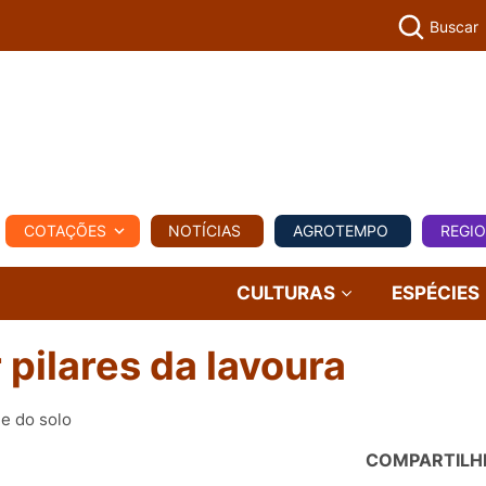
Buscar
PECUÁR
COTAÇÕES
NOTÍCIAS
AGROTEMPO
REGI
MPO
REGIONAL
COMERCIAL
AGROVIAGENS
CULTURAS
ESPÉCIES
pilares da lavoura
de do solo
COMPARTILH