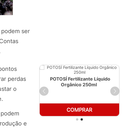
s podem ser
 Contas
.
pontos
rar perdas
ante Líquido
POTOSÍ Fertilizante Líquido
 1 LT
Orgânico 250ml
star o
e.
RAR
COMPRAR
a podem
produção e