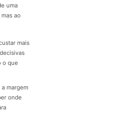
de uma
, mas ao
custar mais
decisivas
o o que
, a margem
ber onde
ara