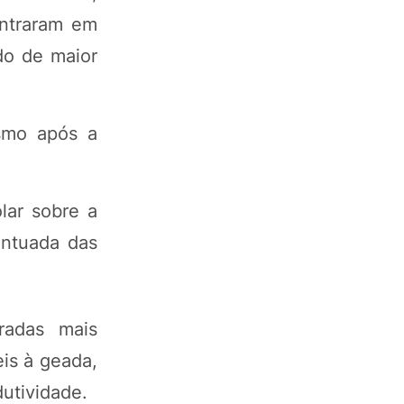
entraram em
do de maior
esmo após a
lar sobre a
entuada das
radas mais
eis à geada,
utividade.