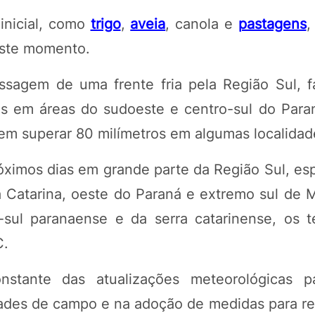
 inicial, como
trigo
,
aveia
, canola e
pastagens
,
neste momento.
assagem de uma frente fria pela Região Sul, 
is em áreas do sudoeste e centro-sul do Para
em superar 80 milímetros em algumas localidad
óximos dias em grande parte da Região Sul, es
a Catarina, oeste do Paraná e extremo sul de 
-sul paranaense e da serra catarinense, os 
C.
ante das atualizações meteorológicas par
dades de campo e na adoção de medidas para red