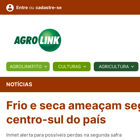
ou
cadastre-se
Entre
ULTURA
AGROLINKFITO
CULTURAS
AGRICULTURA
BIOLÓGICOS
COTAÇÕES
NOTÍCIAS
AGROTE
NOTÍCIAS
Frio e seca ameaçam seg
Fotos
os
Conversor
Colunistas
Eventos
e
Vídeos
centro-sul do país
Inmet alerta para possíveis perdas na segunda safra