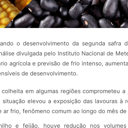
tando o desenvolvimento da segunda safra 
lise divulgada pelo Instituto Nacional de Mete
io agrícola e previsão de frio intenso, aument
sensíveis de desenvolvimento.
POTOSÍ Fertiliz
Orgânico 
 colheita em algumas regiões comprometeu a j
 situação elevou a exposição das lavouras à 
COMP
e ar frio, fenômeno comum ao longo do mês de
milho e feijão, houve redução nos volumes