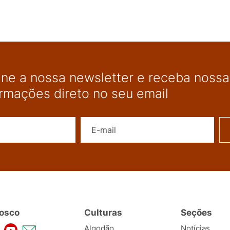
ine a nossa newsletter e receba nossas
ormações direto no seu email
Nome
E-mail
osco
Culturas
Seções
Algodão
Notícias