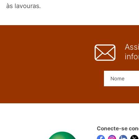
às lavouras.
Ass
inf
Conecte-se con