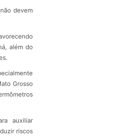
 não devem
favorecendo
ná, além do
es.
pecialmente
Mato Grosso
termômetros
a auxiliar
uzir riscos