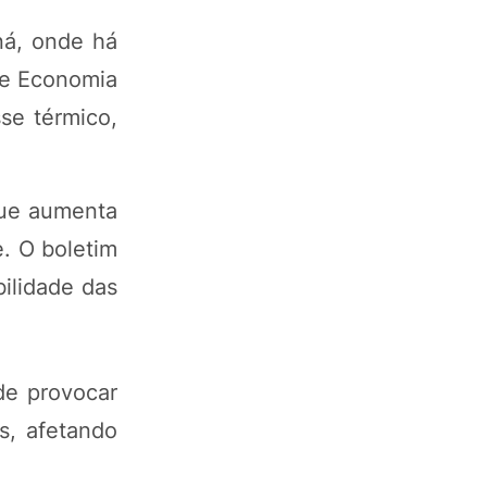
ná, onde há
de Economia
se térmico,
que aumenta
e. O boletim
bilidade das
de provocar
s, afetando