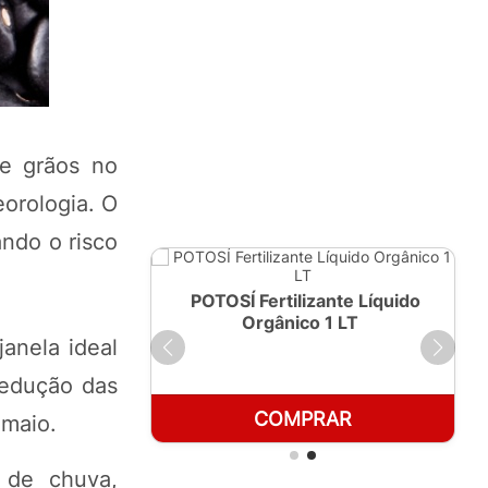
de grãos no
orologia. O
ando o risco
ante Líquido
POTOSÍ Fertilizante Líquido
250ml
Orgânico 1 LT
anela ideal
redução das
RAR
COMPRAR
 maio.
 de chuva,