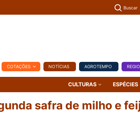
Buscar
PECUÁR
COTAÇÕES
NOTÍCIAS
AGROTEMPO
REGI
MPO
REGIONAL
COMERCIAL
AGROVIAGENS
CULTURAS
ESPÉCIES
unda safra de milho e fei