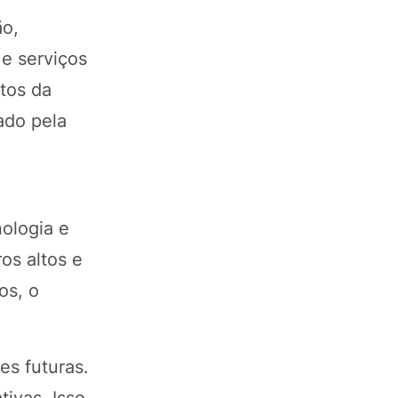
ão,
 e serviços
utos da
ado pela
ologia e
os altos e
os, o
es futuras.