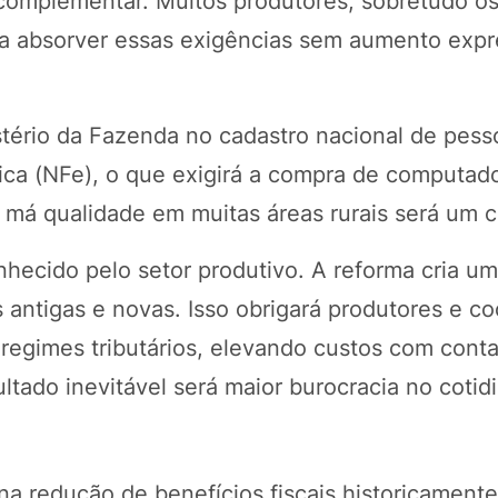
complementar. Muitos produtores, sobretudo o
ra absorver essas exigências sem aumento expr
stério da Fazenda no cadastro nacional de pess
ônica (NFe), o que exigirá a compra de computad
e má qualidade em muitas áreas rurais será um 
nhecido pelo setor produtivo. A reforma cria u
s antigas e novas. Isso obrigará produtores e c
egimes tributários, elevando custos com conta
ltado inevitável será maior burocracia no cotid
na redução de benefícios fiscais historicamente