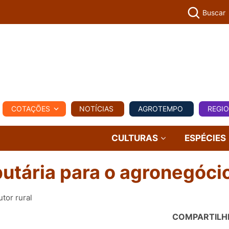
Buscar
PECUÁR
COTAÇÕES
NOTÍCIAS
AGROTEMPO
REGI
MPO
REGIONAL
COMERCIAL
AGROVIAGENS
CULTURAS
ESPÉCIES
butária para o agronegóci
tor rural
COMPARTILH