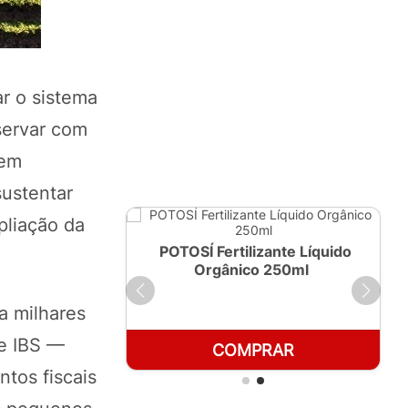
ar o sistema
servar com
gem
sustentar
pliação da
ante Líquido
POTOSÍ Fertilizante Líquido
 1 LT
Orgânico 250ml
ra milhares
 e IBS —
RAR
COMPRAR
tos fiscais