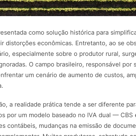
presentada como solução histórica para simplific
ir distorções econômicas. Entretanto, ao se ob
rio, especialmente sobre o produtor rural, sur
noradas. O campo brasileiro, responsável por 
enfrentar um cenário de aumento de custos, am
POTOSÍ Fertiliz
a.
Orgânico
ão, a realidade prática tende a ser diferente pa
butos por um modelo baseado no IVA dual — CBS
COMP
les contábeis, mudanças na emissão de documen