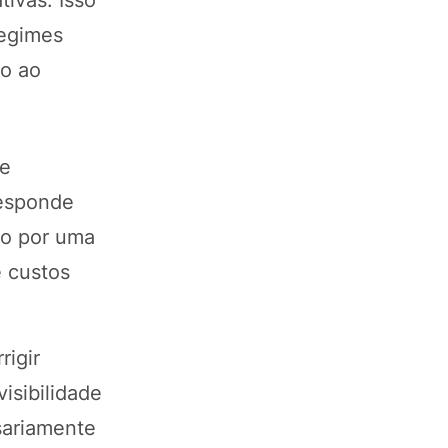
ivas. Isso
regimes
lo ao
ve
responde
do por uma
e custos
rigir
isibilidade
sariamente