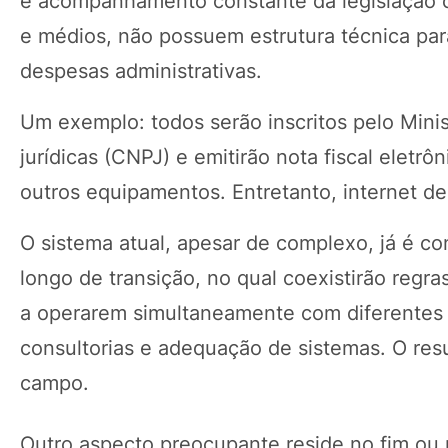
e acompanhamento constante da legislação 
e médios, não possuem estrutura técnica pa
despesas administrativas.
Um exemplo: todos serão inscritos pelo Mini
jurídicas (CNPJ) e emitirão nota fiscal eletr
outros equipamentos. Entretanto, internet d
O sistema atual, apesar de complexo, já é co
longo de transição, no qual coexistirão regra
a operarem simultaneamente com diferentes r
consultorias e adequação de sistemas. O resu
campo.
Outro aspecto preocupante reside no fim ou 