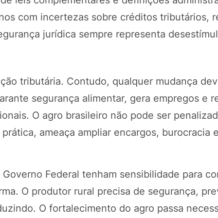
e leis complementares e definições administrat
anos com incertezas sobre créditos tributários, 
egurança jurídica sempre representa desestímu
ação tributária. Contudo, qualquer mudança de
 garante segurança alimentar, gera empregos e 
cionais. O agro brasileiro não pode ser penaliza
 prática, ameaça ampliar encargos, burocracia 
Governo Federal tenham sensibilidade para cor
ma. O produtor rural precisa de segurança, prev
duzindo. O fortalecimento do agro passa neces