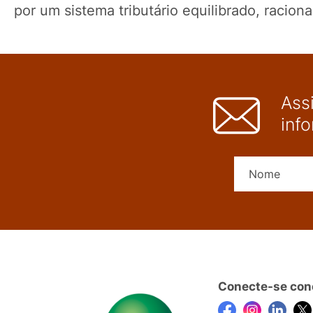
por um sistema tributário equilibrado, racion
Ass
inf
Conecte-se con