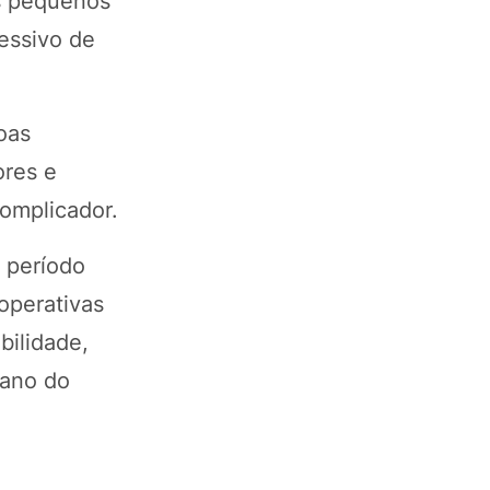
s pequenos
essivo de
oas
ores e
complicador.
m período
ooperativas
bilidade,
iano do