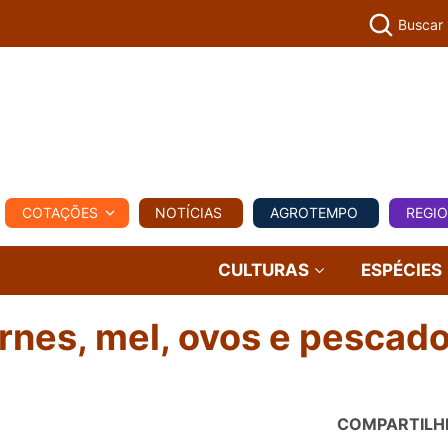
Buscar
PECUÁR
COTAÇÕES
NOTÍCIAS
AGROTEMPO
REGI
MPO
REGIONAL
COMERCIAL
AGROVIAGENS
CULTURAS
ESPÉCIES
arnes, mel, ovos e pescad
COMPARTILH