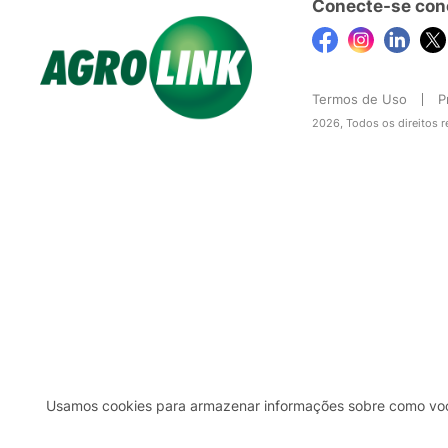
Conecte-se con
Termos de Uso
P
2026, Todos os direitos 
Usamos cookies para armazenar informações sobre como você 
2b98f7e1-9590-46d7-af32-2c8a921a53c7