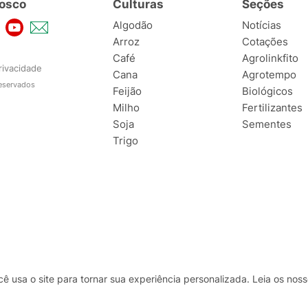
osco
Culturas
Seções
Algodão
Notícias
Arroz
Cotações
Café
Agrolinkfito
rivacidade
Cana
Agrotempo
reservados
Feijão
Biológicos
Milho
Fertilizantes
Soja
Sementes
Trigo
usa o site para tornar sua experiência personalizada. Leia os no