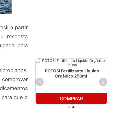
sil a partir
u resposta
ulgada pela
icrobianos,
ante Líquido
POTOSÍ Fertilizante Líquido
 1 LT
Orgânico 250ml
a comprovar
edicamentos
 para que o
RAR
COMPRAR