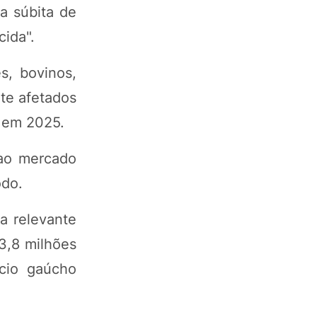
a súbita de
cida".
s, bovinos,
te afetados
u em 2025.
 ao mercado
odo.
a relevante
3,8 milhões
cio gaúcho