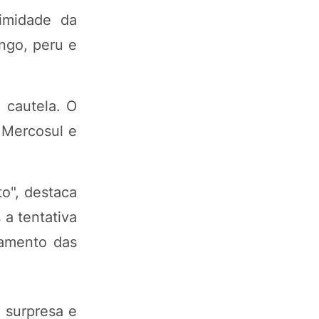
imidade da
ango, peru e
 cautela. O
 Mercosul e
o", destaca
a tentativa
tamento das
 surpresa e