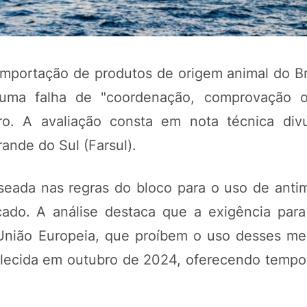
importação de produtos de origem animal do Bra
ma falha de "coordenação, comprovação o
iro. A avaliação consta em nota técnica div
ande do Sul (Farsul).
eada nas regras do bloco para o uso de antim
POTOSÍ Fertiliz
Orgânico
ado. A análise destaca que a exigência par
 União Europeia, que proíbem o uso desses m
elecida em outubro de 2024, oferecendo tempo
COMP