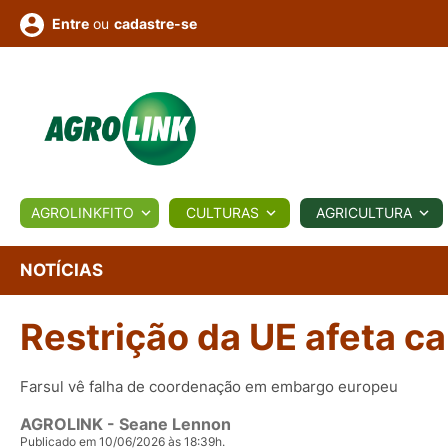
ou
cadastre-se
Entre
ULTURA
AGROLINKFITO
CULTURAS
AGRICULTURA
BIOLÓGICOS
COTAÇÕES
NOTÍCIAS
AGROTE
NOTÍCIAS
Restrição da UE afeta c
Fotos
os
Conversor
Colunistas
Eventos
e
Vídeos
Farsul vê falha de coordenação em embargo europeu
AGROLINK
- Seane Lennon
Publicado em 10/06/2026 às 18:39h.