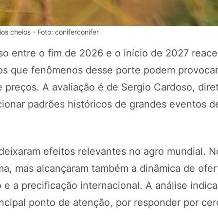
s cheios - Foto: coniferconifer
so entre o fim de 2026 e o início de 2027 reac
os que fenômenos desse porte podem provocar
 preços. A avaliação é de Sergio Cardoso, dire
cionar padrões históricos de grandes eventos d
POTOSÍ Fertiliz
Orgânico 
deixaram efeitos relevantes no agro mundial. N
clima, mas alcançaram também a dinâmica de ofer
e a precificação internacional. A análise indic
COMP
incipal ponto de atenção, por responder por ce