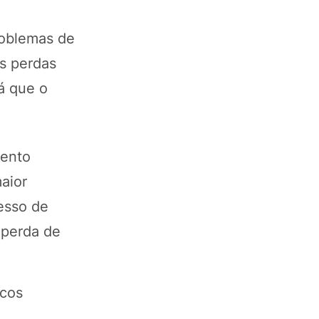
roblemas de
as perdas
já que o
mento
aior
esso de
 perda de
scos