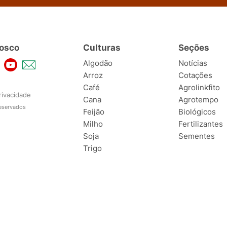
osco
Culturas
Seções
Algodão
Notícias
Arroz
Cotações
Café
Agrolinkfito
rivacidade
Cana
Agrotempo
reservados
Feijão
Biológicos
Milho
Fertilizantes
Soja
Sementes
Trigo