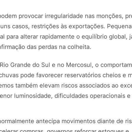
 podem provocar irregularidade nas monções, p
lguns casos, restrições às exportações. Pequen
 para alterar rapidamente o equilíbrio global, 
firmação das perdas na colheita.
 Rio Grande do Sul e no Mercosul, o comporta
chuvas pode favorecer reservatórios cheios e m
tremos também elevam riscos associados ao exc
enor luminosidade, dificuldades operacionais e
 normalmente antecipa movimentos diante de ri
celerar compras, governos reforçar estoques e