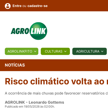
ou
cadastre-se
Entre
ULTURA
AGROLINKFITO
CULTURAS
AGRICULTURA
BIOLÓGICOS
COTAÇÕES
NOTÍCIAS
AGROTE
NOTÍCIAS
Risco climático volta ao
Fotos
os
Conversor
Colunistas
Eventos
e
Vídeos
A ocorrência de mais chuvas pode favorecer reservatórios 
AGROLINK
- Leonardo Gottems
Publicado em 19/05/2026 às 02:00h.