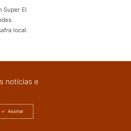
m Super El
ndes
fra local.
 notícias e
Assinar