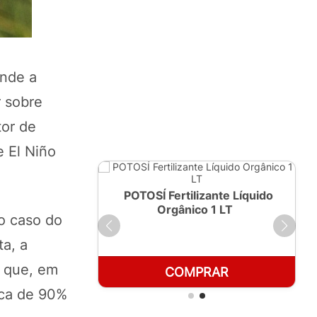
ende a
 sobre
tor de
e El Niño
ante Líquido
POTOSÍ Fertilizante Líquido
250ml
Orgânico 1 LT
o caso do
ta, a
a que, em
RAR
COMPRAR
rca de 90%