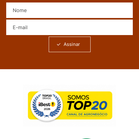
Nome
E-mail
Assinar