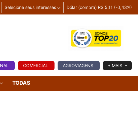
Selecione seus interesses
Dólar (compra) R$ 5,11 (-0,43%)
IA
ONAL
COMERCIAL
AGROVIAGENS
+ MAIS
TODAS