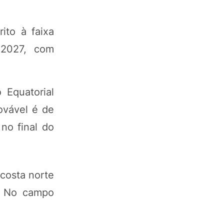
ito à faixa
 2027, com
 Equatorial
ovável é de
no final do
costa norte
l. No campo