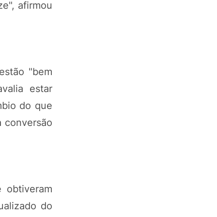
ze", afirmou
 estão "bem
alia estar
mbio do que
a conversão
e obtiveram
ualizado do