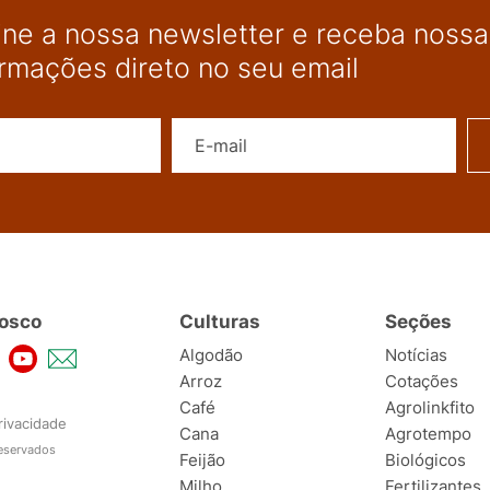
ine a nossa newsletter e receba nossas
ormações direto no seu email
Nome
E-mail
osco
Culturas
Seções
Algodão
Notícias
Arroz
Cotações
Café
Agrolinkfito
rivacidade
Cana
Agrotempo
reservados
Feijão
Biológicos
Milho
Fertilizantes