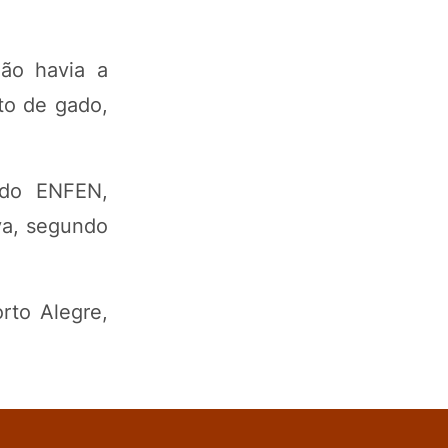
não havia a
to de gado,
 do ENFEN,
va, segundo
rto Alegre,