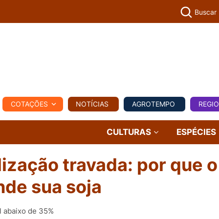
Buscar
PECUÁR
COTAÇÕES
NOTÍCIAS
AGROTEMPO
REGI
MPO
REGIONAL
COMERCIAL
AGROVIAGENS
CULTURAS
ESPÉCIES
ização travada: por que o
nde sua soja
l abaixo de 35%