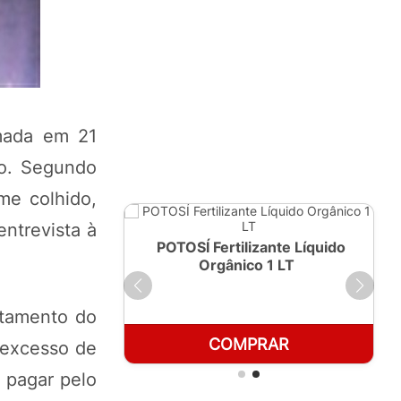
imada em 21
do. Segundo
me colhido,
ntrevista à
ante Líquido
POTOSÍ Fertilizante Líquido
250ml
Orgânico 1 LT
rtamento do
RAR
COMPRAR
 excesso de
 pagar pelo