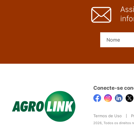
Ass
inf
Conecte-se con
Termos de Uso
P
2026, Todos os direitos 