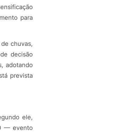
tensificação
amento para
 de chuvas,
de decisão
s, adotando
tá prevista
egundo ele,
70 — evento