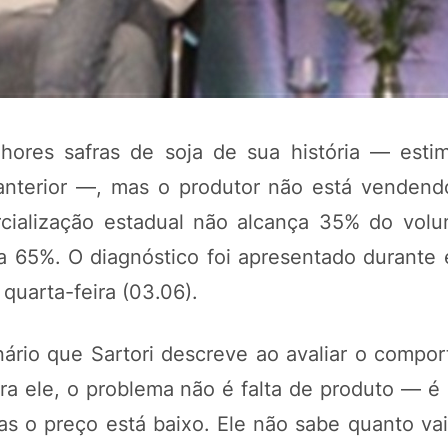
hores safras de soja de sua história — est
 anterior —, mas o produtor não está venden
ercialização estadual não alcança 35% do volu
 65%. O diagnóstico foi apresentado durante e
POTOSÍ Fertiliz
quarta-feira (03.06).
Orgânico 
ário que Sartori descreve ao avaliar o compo
COMP
a ele, o problema não é falta de produto — é
s o preço está baixo. Ele não sabe quanto vai