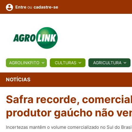
ou
cadastre-se
Entre
ULTURA
AGROLINKFITO
CULTURAS
AGRICULTURA
BIOLÓGICOS
COTAÇÕES
NOTÍCIAS
AGROTE
NOTÍCIAS
Safra recorde, comercial
Fotos
os
Conversor
Colunistas
Eventos
e
Vídeos
produtor gaúcho não ve
Incertezas mantêm o volume comercializado no Sul do Brasi