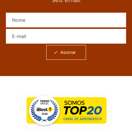
Nome
E-mail
Assinar