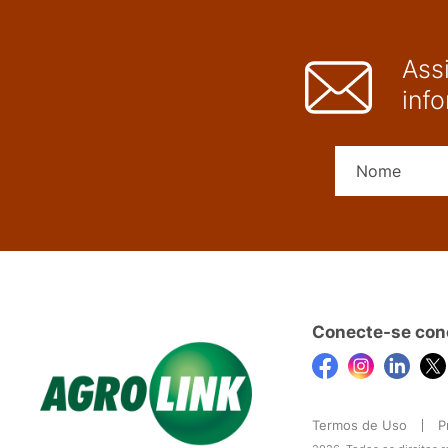
Ass
inf
Conecte-se con
Termos de Uso
P