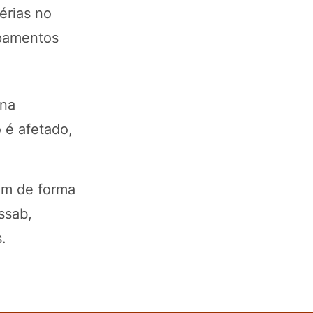
érias no
ipamentos
 na
 é afetado,
uam de forma
ssab,
.