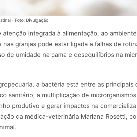
stinal - Foto: Divulgação
de atenção integrada à alimentação, ao ambiente
 nas granjas pode estar ligada a falhas de roti
o de umidade na cama e desequilíbrios na micr
opecuária, a bactéria está entre as principais
POTOSÍ Fertiliz
Orgânico 
co sanitário, a multiplicação de microrganismo
nho produtivo e gerar impactos na comercializ
liação da médica-veterinária Mariana Rosetti, 
COMP
nimal.