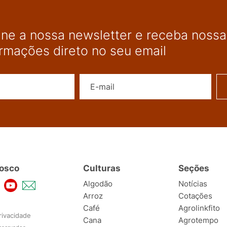
ine a nossa newsletter e receba nossas
ormações direto no seu email
Nome
E-mail
osco
Culturas
Seções
Algodão
Notícias
Arroz
Cotações
Café
Agrolinkfito
rivacidade
Cana
Agrotempo