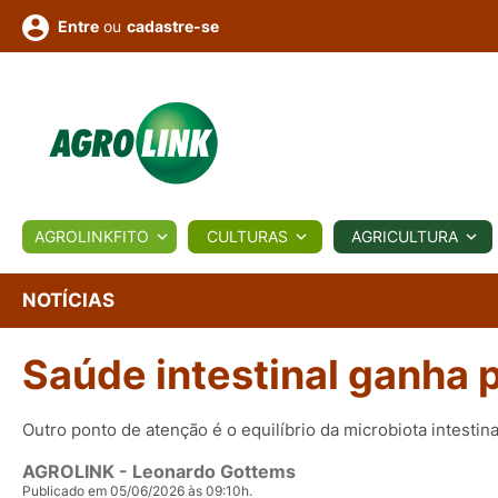
ou
cadastre-se
Entre
ULTURA
AGROLINKFITO
CULTURAS
AGRICULTURA
BIOLÓGICOS
COTAÇÕES
NOTÍCIAS
AGROTE
NOTÍCIAS
Saúde intestinal ganha 
Fotos
os
Conversor
Colunistas
Eventos
e
Vídeos
Outro ponto de atenção é o equilíbrio da microbiota intestina
AGROLINK
- Leonardo Gottems
Publicado em 05/06/2026 às 09:10h.