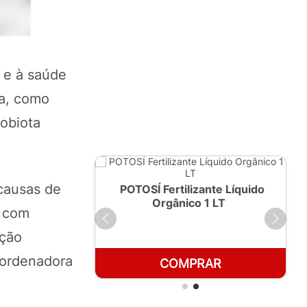
 e à saúde
na, como
obiota
 causas de
ante Líquido
POTOSÍ Fertilizante Líquido
250ml
Orgânico 1 LT
s com
ação
coordenadora
RAR
COMPRAR