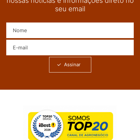
nossas notícias e informações direto no
seu email
Nome
E-mail
Assinar