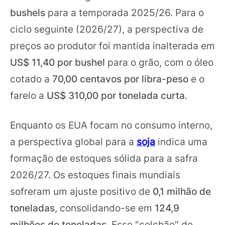
bushels
para a temporada 2025/26. Para o
ciclo seguinte (2026/27), a perspectiva de
preços ao produtor foi mantida inalterada em
US$ 11,40 por bushel
para o grão, com o óleo
cotado a
70,00 centavos por libra-peso
e o
farelo a
US$ 310,00 por tonelada curta
.
Enquanto os EUA focam no consumo interno,
a perspectiva global para a
soja
indica uma
formação de estoques sólida para a safra
2026/27. Os estoques finais mundiais
sofreram um ajuste positivo de
0,1 milhão de
toneladas
, consolidando-se em
124,9
milhões
de toneladas
. Esse "colchão" de