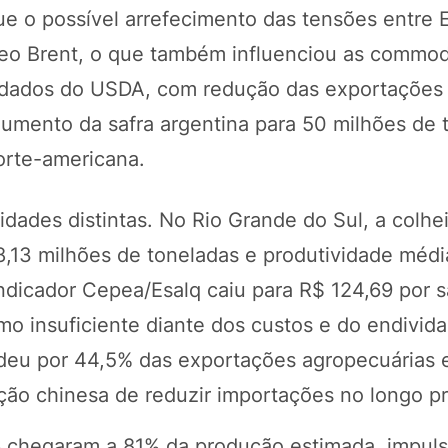
e o possível arrefecimento das tensões entre 
óleo Brent, o que também influenciou as commod
u dados do USDA, com redução das exportações
umento da safra argentina para 50 milhões de 
orte-americana.
idades distintas. No Rio Grande do Sul, a colhei
,13 milhões de toneladas e produtividade médi
indicador Cepea/Esalq caiu para R$ 124,69 por s
mo insuficiente diante dos custos e do endivi
deu por 44,5% das exportações agropecuárias 
ão chinesa de reduzir importações no longo pr
6 chegaram a 81% da produção estimada, impul