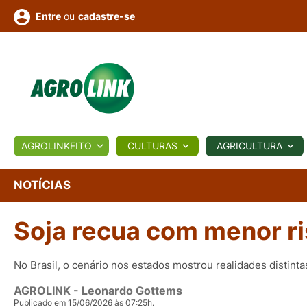
ou
cadastre-se
Entre
ULTURA
AGROLINKFITO
CULTURAS
AGRICULTURA
BIOLÓGICOS
COTAÇÕES
NOTÍCIAS
AGROTE
NOTÍCIAS
Soja recua com menor r
Fotos
os
Conversor
Colunistas
Eventos
e
Vídeos
No Brasil, o cenário nos estados mostrou realidades distinta
AGROLINK
- Leonardo Gottems
Publicado em 15/06/2026 às 07:25h.