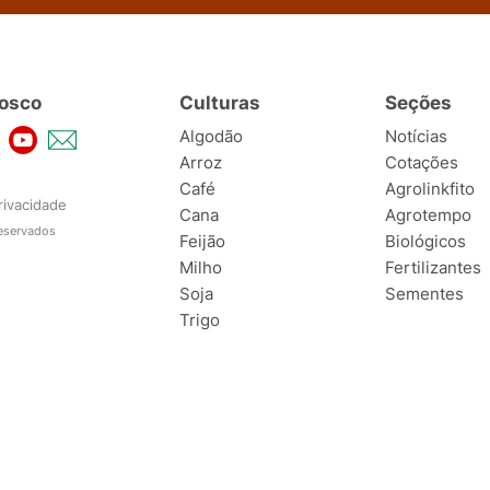
osco
Culturas
Seções
Algodão
Notícias
Arroz
Cotações
Café
Agrolinkfito
rivacidade
Cana
Agrotempo
reservados
Feijão
Biológicos
Milho
Fertilizantes
Soja
Sementes
Trigo