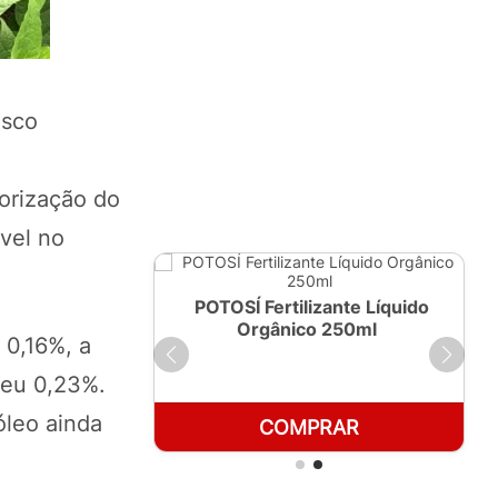
isco
orização do
ável no
ante Líquido
POTOSÍ Fertilizante Líquido
 1 LT
Orgânico 250ml
 0,16%, a
deu 0,23%.
óleo ainda
RAR
COMPRAR