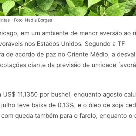
tintas - Foto: Nadia Borges
icago, em um ambiente de menor aversão ao r
avoráveis nos Estados Unidos. Segundo a TF
va de acordo de paz no Oriente Médio, a desval
s cotações diante da previsão de umidade favor
POTOSÍ Fertiliz
Orgânico
a US$ 11,1350 por bushel, enquanto agosto caiu
a julho teve baixa de 0,13%, e o óleo de soja ce
 com queda também para o farelo, enquanto o 
COMP