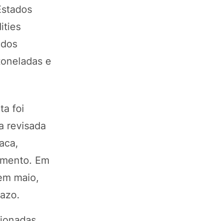
Estados
ities
 dos
toneladas e
ta foi
a revisada
aca,
damento. Em
em maio,
azo.
sionadas