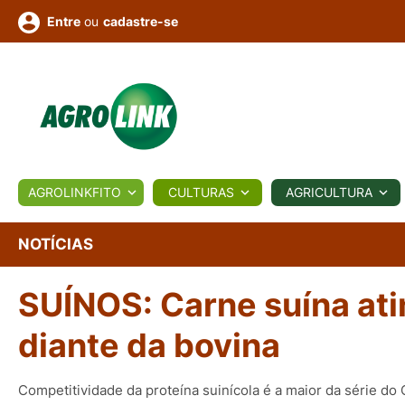
ou
cadastre-se
Entre
ULTURA
AGROLINKFITO
CULTURAS
AGRICULTURA
BIOLÓGICOS
COTAÇÕES
NOTÍCIAS
AGROTE
NOTÍCIAS
SUÍNOS: Carne suína ati
Fotos
os
Conversor
Colunistas
Eventos
e
Vídeos
diante da bovina
Competitividade da proteína suinícola é a maior da série do