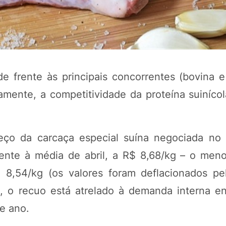
 frente às principais concorrentes (bovina e
amente, a competitividade da proteína suinícol
reço da carcaça especial suína negociada no
POTOSÍ Fertiliz
Orgânico
ente à média de abril, a R$ 8,68/kg – o menor
8,54/kg (os valores foram deflacionados p
, o recuo está atrelado à demanda interna en
COMP
e ano.