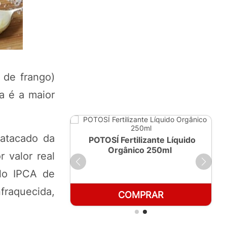
 de frango)
a é a maior
 atacado da
ante Líquido
POTOSÍ Fertilizante Líquido
 1 LT
Orgânico 250ml
 valor real
elo IPCA de
fraquecida,
RAR
COMPRAR