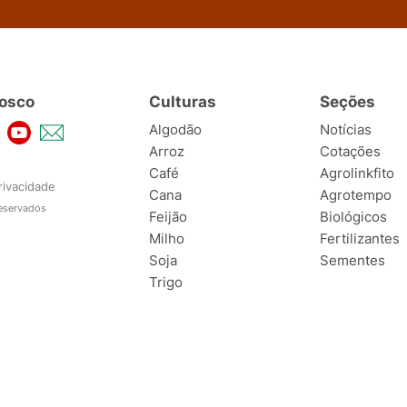
osco
Culturas
Seções
Algodão
Notícias
Arroz
Cotações
Café
Agrolinkfito
rivacidade
Cana
Agrotempo
reservados
Feijão
Biológicos
Milho
Fertilizantes
Soja
Sementes
Trigo