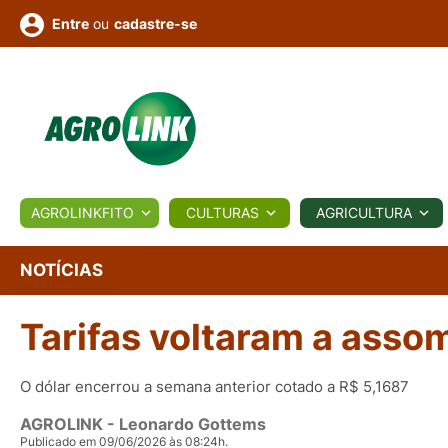
ou
cadastre-se
Entre
ULTURA
AGROLINKFITO
CULTURAS
AGRICULTURA
BIOLÓGICOS
COTAÇÕES
NOTÍCIAS
AGROTE
NOTÍCIAS
Tarifas voltaram a asso
Fotos
os
Conversor
Colunistas
Eventos
e
Vídeos
O dólar encerrou a semana anterior cotado a R$ 5,1687
AGROLINK
- Leonardo Gottems
Publicado em 09/06/2026 às 08:24h.