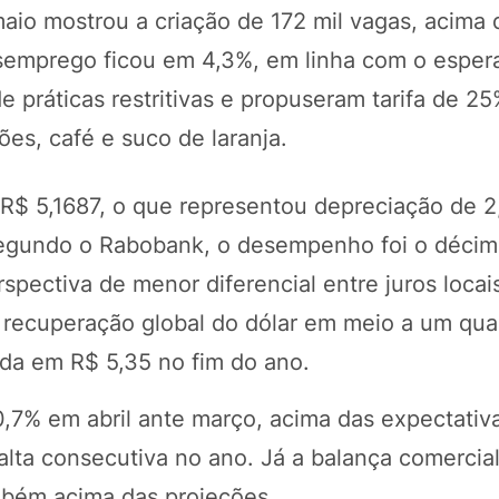
aio mostrou a criação de 172 mil vagas, acima 
esemprego ficou em 4,3%, em linha com o esper
 práticas restritivas e propuseram tarifa de 2
es, café e suco de laranja.
 R$ 5,1687, o que representou depreciação de 
Segundo o Rabobank, o desempenho foi o décimo
pectiva de menor diferencial entre juros locai
 recuperação global do dólar em meio a um quad
eda em R$ 5,35 no fim do ano.
0,7% em abril ante março, acima das expectativ
ta consecutiva no ano. Já a balança comercial
mbém acima das projeções.