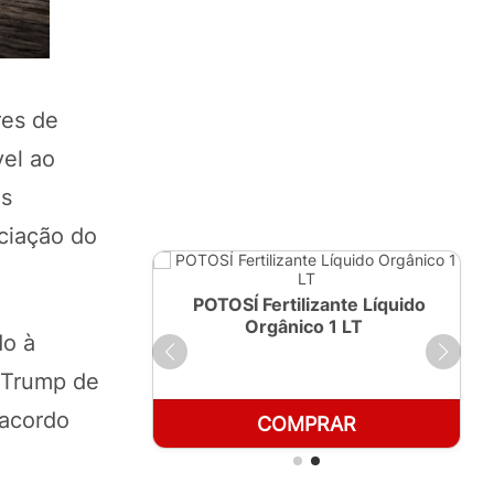
res de
vel ao
os
eciação do
ante Líquido
POTOSÍ Fertilizante Líquido
250ml
Orgânico 1 LT
do à
d Trump de
 acordo
RAR
COMPRAR