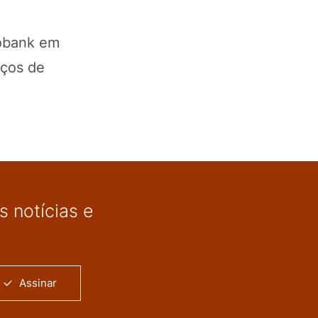
bobank em
iços de
 notícias e
Assinar