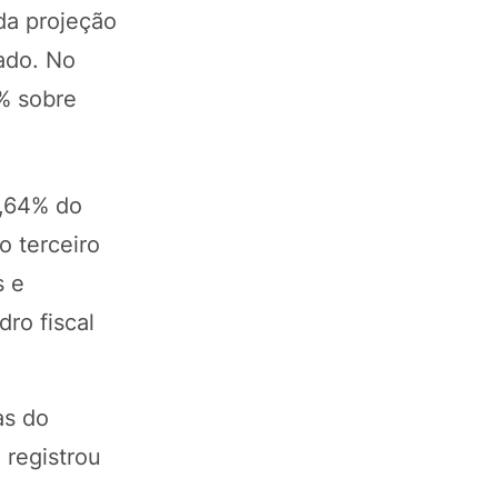
da projeção
ado. No
5% sobre
2,64% do
 terceiro
s e
ro fiscal
as do
 registrou