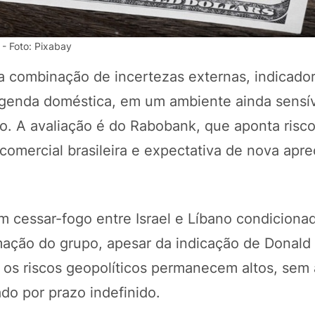
 - Foto: Pixabay
 combinação de incertezas externas, indicado
 agenda doméstica, em um ambiente ainda sensí
ão. A avaliação é do Rabobank, que aponta risc
 comercial brasileira e expectativa de nova apr
POTOSÍ Fertiliz
Orgânico 
m cessar-fogo entre Israel e Líbano condiciona
rmação do grupo, apesar da indicação de Donal
e os riscos geopolíticos permanecem altos, sem
COMP
do por prazo indefinido.