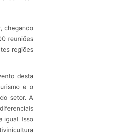
r, chegando
00 reuniões
ntes regiões
vento desta
turismo e o
do setor. A
iferenciais
 igual. Isso
vinicultura