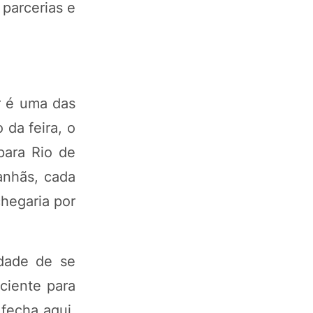
 parcerias e
r é uma das
 da feira, o
para Rio de
anhãs, cada
hegaria por
ldade de se
ciente para
fecha aqui,