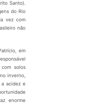
rito Santo).
gens do Rio
nda vez com
sileiro não
atrício, em
 responsável
, com solos
no inverno,
 a acidez e
portunidade
traz enorme