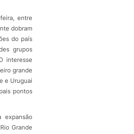
eira, entre
ente dobram
ões do país
des grupos
O interesse
eiro grande
le e Uruguai
pais pontos
a expansão
(Rio Grande