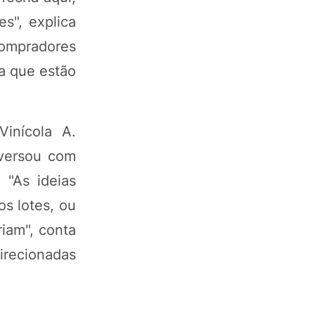
s", explica
 compradores
ca que estão
inícola A.
nversou com
 "As ideias
s lotes, ou
iam", conta
irecionadas