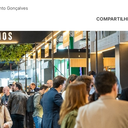
nto Gonçalves
COMPARTILH