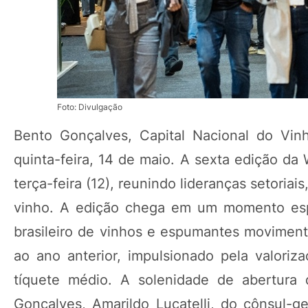
Foto: Divulgação
Bento Gonçalves, Capital Nacional do Vinh
quinta-feira, 14 de maio. A sexta edição da
terça-feira (12), reunindo lideranças setori
vinho. A edição chega em um momento espe
brasileiro de vinhos e espumantes moviment
ao ano anterior, impulsionado pela valori
tíquete médio. A solenidade de abertur
Gonçalves, Amarildo Lucatelli, do cônsul-ge