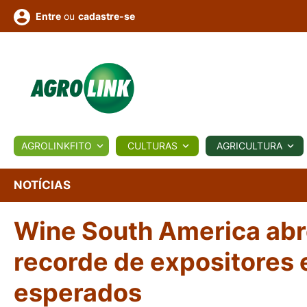
ou
cadastre-se
Entre
ULTURA
AGROLINKFITO
CULTURAS
AGRICULTURA
BIOLÓGICOS
COTAÇÕES
NOTÍCIAS
AGROTE
NOTÍCIAS
Wine South America abr
Fotos
os
Conversor
Colunistas
Eventos
e
Vídeos
recorde de expositores 
esperados