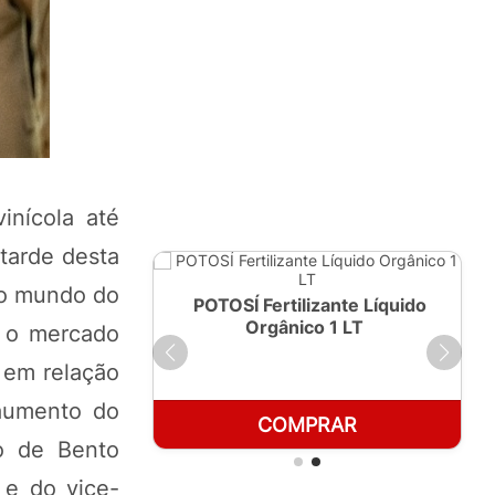
inícola até
 tarde desta
 do mundo do
ante Líquido
POTOSÍ Fertilizante Líquido
250ml
Orgânico 1 LT
, o mercado
 em relação
 aumento do
RAR
COMPRAR
o de Bento
 e do vice-