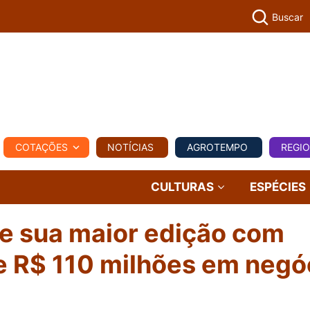
Buscar
PECUÁR
COTAÇÕES
NOTÍCIAS
AGROTEMPO
REGI
MPO
REGIONAL
COMERCIAL
AGROVIAGENS
CULTURAS
ESPÉCIES
e sua maior edição com
e R$ 110 milhões em negó