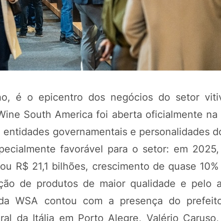
o, é o epicentro dos negócios do setor vitiv
 Wine South America foi aberta oficialmente na
ais, entidades governamentais e personalidades
POTOSÍ Fertiliz
Orgânico 
cialmente favorável para o setor: em 2025
ou R$ 21,1 bilhões, crescimento de quase 10%
zação de produtos de maior qualidade e pelo
COMP
a da WSA contou com a presença do prefeit
ral da Itália em Porto Alegre, Valério Caruso,