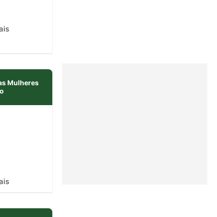
ais
as Mulheres
io
ais