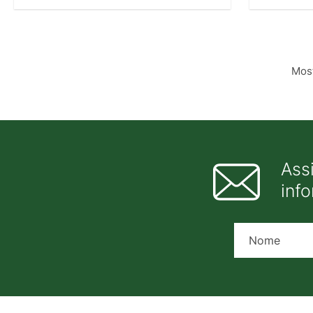
Most
Ass
inf