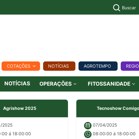
Buscar
PECUÁR
COTAÇÕES
NOTÍCIAS
AGROTEMPO
REGI
MPO
REGIONAL
COMERCIAL
AGROVIAGENS
NOTÍCIAS
OPERAÇÕES
FITOSSANIDADE
Agrishow 2025
Tecnoshow Comigo
/2025
07/04/2025
:00 á 18:00:00
08:00:00 á 18:00:00