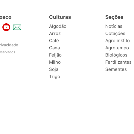
osco
Culturas
Seções
Algodão
Notícias
Arroz
Cotações
Café
Agrolinkfito
rivacidade
Cana
Agrotempo
reservados
Feijão
Biológicos
Milho
Fertilizantes
Soja
Sementes
Trigo