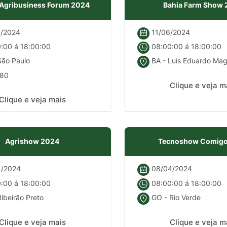
 Agribusiness Forum 2024
Bahia Farm Show
/2024
11/06/2024
:00 á 18:00:00
08:00:00 á 18:00:00
São Paulo
BA - Luís Eduardo Mag
80
Clique e veja m
Clique e veja mais
POTOSÍ Fertiliz
Agrishow 2024
Tecnoshow Comigo
Orgânico
/2024
08/04/2024
:00 á 18:00:00
08:00:00 á 18:00:00
COMP
ibeirão Preto
GO - Rio Verde
Clique e veja mais
Clique e veja m