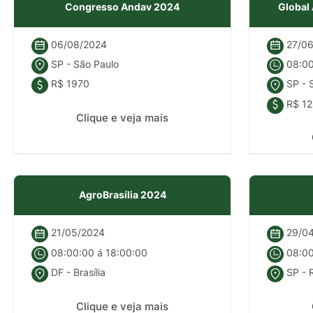
Congresso Andav 2024
Global
06/08/2024
27/06
SP - São Paulo
08:00
R$ 1970
SP - 
R$ 12
Clique e veja mais
AgroBrasília 2024
21/05/2024
29/04
08:00:00 á 18:00:00
08:00
DF - Brasília
SP - R
Clique e veja mais