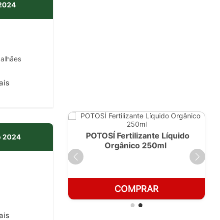
 2024
alhães
ais
ante Líquido
POTOSÍ Fertilizante Líquido
 2024
 1 LT
Orgânico 250ml
RAR
COMPRAR
ais