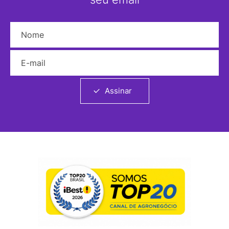
Nome
E-mail
Assinar