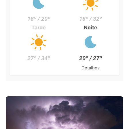
18º / 20º
18º / 32º
Tarde
Noite
27º / 34º
20º / 27º
Detalhes