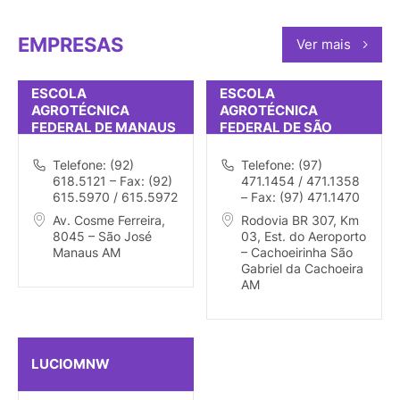
EMPRESAS
Ver mais
ESCOLA
ESCOLA
AGROTÉCNICA
AGROTÉCNICA
FEDERAL DE MANAUS
FEDERAL DE SÃO
GABRIEL DA
CACHOEIRA
Telefone: (92)
Telefone: (97)
618.5121 – Fax: (92)
471.1454 / 471.1358
615.5970 / 615.5972
– Fax: (97) 471.1470
Av. Cosme Ferreira,
Rodovia BR 307, Km
8045 – São José
03, Est. do Aeroporto
Manaus AM
– Cachoeirinha São
Gabriel da Cachoeira
AM
LUCIOMNW