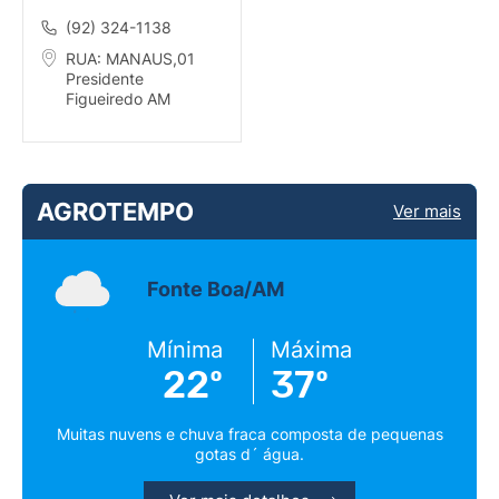
(92) 324-1138
RUA: MANAUS,01
Presidente
Figueiredo AM
AGROTEMPO
Ver mais
Fonte Boa/AM
Mínima
Máxima
22º
37º
Muitas nuvens e chuva fraca composta de pequenas
gotas d´ água.