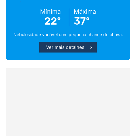
Mínima
Máxima
22º
37º
Nebulosidade variável com pequena chance de chuva.
Ver mais detalhes