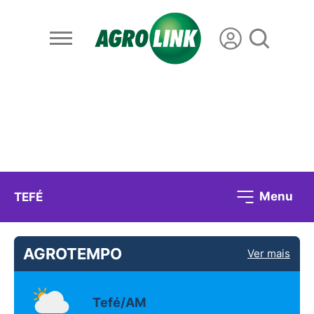
Menu
TEFÉ
AGROTEMPO
Ver mais
Tefé/AM