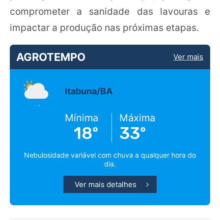
comprometer a sanidade das lavouras e
impactar a produção nas próximas etapas.
AGROTEMPO
Ver mais
Itabuna/BA
Mínima
Máxima
18º
33º
Nebulosidade variável com chuva a qualquer hora do
dia.
Ver mais detalhes