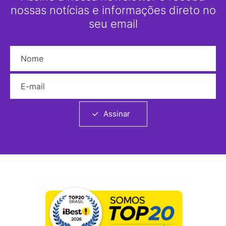
nossas notícias e informações direto no
seu email
Nome
E-mail
Assinar