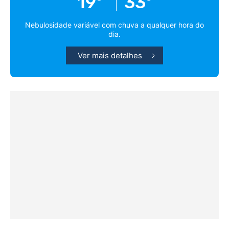
19º
33º
Nebulosidade variável com chuva a qualquer hora do
dia.
Ver mais detalhes