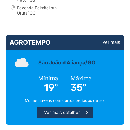
465.1156
Fazenda Palmital s/n
Urutaí GO
AGROTEMPO
Ver mais
São João d'Aliança/GO
Mínima
Máxima
19º
35º
Muitas nuvens com curtos períodos de sol.
Ver mais detalhes