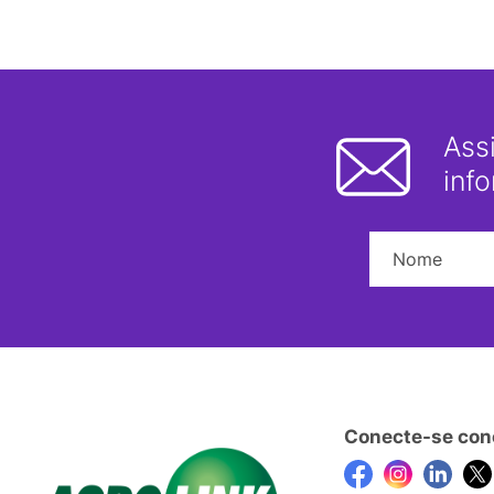
Ass
inf
Conecte-se con