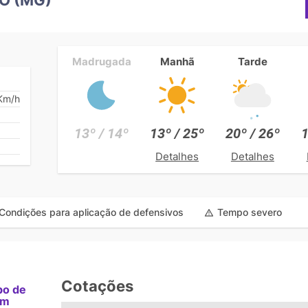
Madrugada
Manhã
Tarde
Km/h
13º / 14º
13º / 25º
20º / 26º
1
Detalhes
Detalhes
Condições para aplicação de defensivos
Tempo severo
Cotações
po de
am