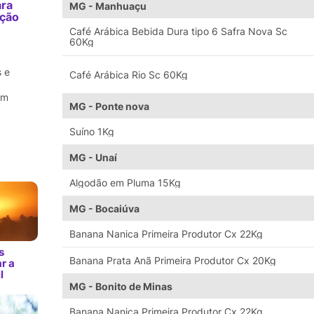
ara
MG - Manhuaçu
ação
m
Café Arábica Bebida Dura tipo 6 Safra Nova Sc
60Kg
 e
Café Arábica Rio Sc 60Kg
em
MG - Ponte nova
Suíno 1Kg
MG - Unaí
Algodão em Pluma 15Kg
MG - Bocaiúva
Banana Nanica Primeira Produtor Cx 22Kg
s
Banana Prata Anã Primeira Produtor Cx 20Kg
r a
l
MG - Bonito de Minas
Banana Nanica Primeira Produtor Cx 22Kg