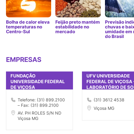
Bolha de calor eleva
Feijão preto mantém
Previsão indi
temperaturas no
estabilidade no
chuvas e bai
Centro-Sul
mercado
umidade em 
do Brasil
EMPRESAS
FUNDAÇÃO
UFV UNIVERSIDADE
UNIVERSIDADE FEDERAL
FEDERAL DE VIÇOSA 
DE VIÇOSA
LABORATÓRIO DE S
E QUÍMICA
Telefone: (31) 899.2100
(31) 3612 4538
– Fax: (31) 899.2100
Viçosa MG
AV. PH ROLES S/N ND
Viçosa MG