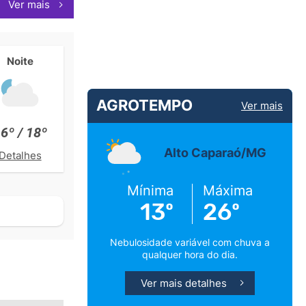
Ver mais
Noite
AGROTEMPO
Ver mais
6º / 18º
Alto Caparaó/MG
Detalhes
Mínima
Máxima
13º
26º
Nebulosidade variável com chuva a
qualquer hora do dia.
Ver mais detalhes