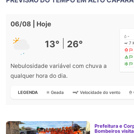
06/08 | Hoje
-
|
13°
26°
7 
Nebulosidade variável com chuva a
qualquer hora do dia.
Geada
Velocidade do vento
LEGENDA
Prefeitura e Cor
Bombeiros visit