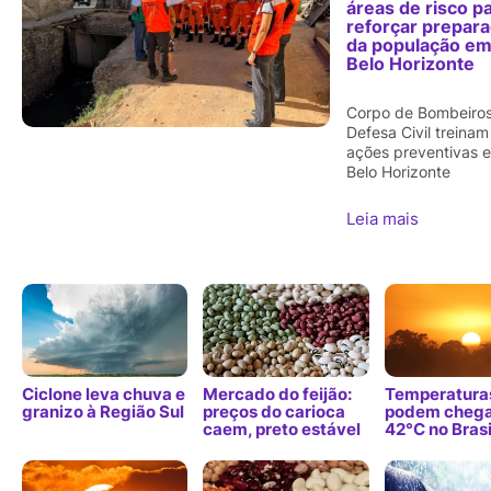
áreas de risco p
reforçar prepar
da população e
Belo Horizonte
Corpo de Bombeiros
Defesa Civil treinam
ações preventivas 
Belo Horizonte
Leia mais
Ciclone leva chuva e
Mercado do feijão:
Temperatura
granizo à Região Sul
preços do carioca
podem chega
caem, preto estável
42°C no Brasi