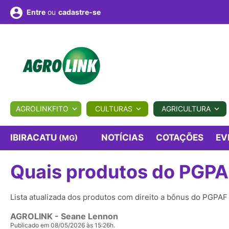
ou
cadastre-se
Entre
ULTURA
AGROLINKFITO
CULTURAS
AGRICULTURA
BIOLÓGICOS
COTAÇÕES
NOTÍCIAS
AGROTE
IBIRACATU
NOTÍCIAS
COTAÇÕES
EV
(MG)
Quais produtos do PGP
Fotos
os
Conversor
Colunistas
Eventos
e
Vídeos
Lista atualizada dos produtos com direito a bônus do PGPAF
AGROLINK
- Seane Lennon
Publicado em 08/05/2026 às 15:26h.