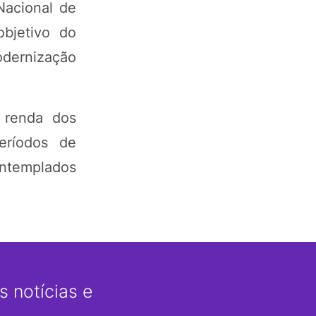
Nacional de
objetivo do
odernização
 renda dos
períodos de
ntemplados
 notícias e