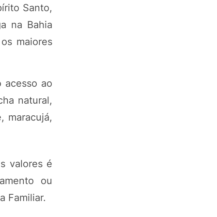
rito Santo,
ga na Bahia
 os maiores
o acesso ao
ha natural,
e, maracujá,
s valores é
gamento ou
 Familiar.