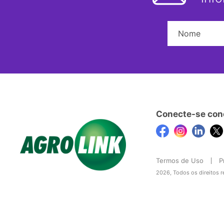
Conecte-se con
Termos de Uso
P
2026, Todos os direitos 