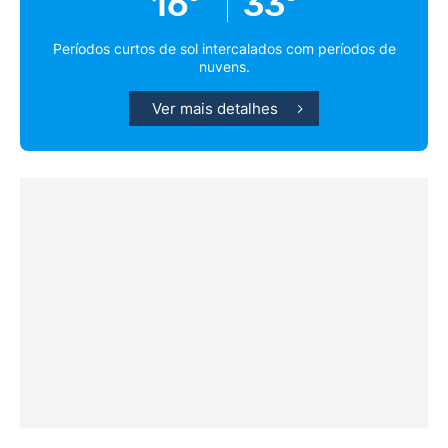
16º
33º
Períodos curtos de sol intercalados com períodos de
nuvens.
Ver mais detalhes