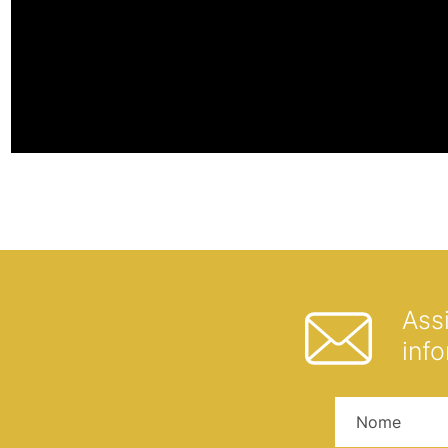
Ass
inf