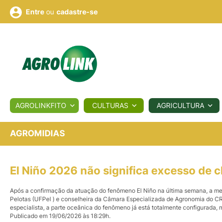
ou
cadastre-se
Entre
ULTURA
AGROLINKFITO
CULTURAS
AGRICULTURA
BIOLÓGICOS
COTAÇÕES
NOTÍCIAS
AGROTE
AGROMIDIAS
Fotos
os
Conversor
Colunistas
Eventos
e
El Niño 2026 não significa excesso de 
Vídeos
Após a confirmação da atuação do fenômeno El Niño na última semana, a met
Pelotas (UFPel ) e conselheira da Câmara Especializada de Agronomia do C
especialista, a parte oceânica do fenômeno já está totalmente configurada, m
Publicado em 19/06/2026 às 18:29h.