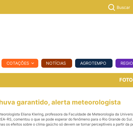
Buscar
PECUÁR
COTAÇÕES
NOTÍCIAS
AGROTEMPO
REGI
MPO
REGIONAL
COMERCIAL
AGROVIAGENS
FOTO
chuva garantido, alerta meteorologista
eorologista Eliana Klering, professora da Faculdade de Meteorologia da Univers
REA-RS, comentou o que se pode esperar do fenômeno para o Rio Grande do Sul
as os efeitos sobre o clima gaúcho só devem se tornar perceptíveis a partir da p