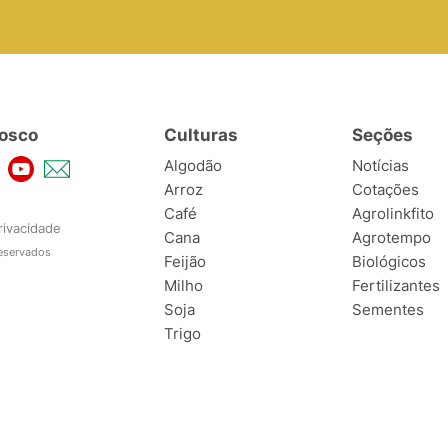
osco
Culturas
Seções
Algodão
Notícias
Arroz
Cotações
Café
Agrolinkfito
rivacidade
Cana
Agrotempo
reservados
Feijão
Biológicos
Milho
Fertilizantes
Soja
Sementes
Trigo