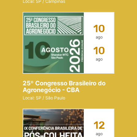
Local: SP / Campinas
10
ago
10
ago
25º Congresso Brasileiro do
Agronegócio - CBA
Local: SP / São Paulo
12
ago