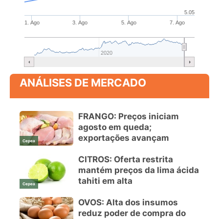
5.05
1. Ago
3. Ago
5. Ago
7. Ago
2020
ANÁLISES DE MERCADO
FRANGO: Preços iniciam
agosto em queda;
exportações avançam
Cepea
CITROS: Oferta restrita
mantém preços da lima ácida
tahiti em alta
Cepea
OVOS: Alta dos insumos
reduz poder de compra do