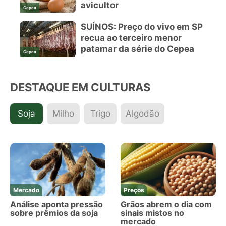
avicultor
Cepea
SUÍNOS: Preço do vivo em SP
recua ao terceiro menor
patamar da série do Cepea
Cepea
DESTAQUE EM CULTURAS
Soja
Milho
Trigo
Algodão
Mercado
Preços
Análise aponta pressão
Grãos abrem o dia com
sobre prêmios da soja
sinais mistos no
mercado