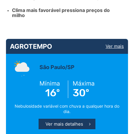
Clima mais favorável pressiona preços do
milho
AGROTEMPO
Ver mais
São Paulo/SP
Mínima
Máxima
16º
30º
Nebulosidade variável com chuva a qualquer hora do
dia.
Ver mais detalhes