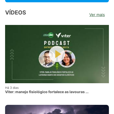
VÍDEOS
Ver mais
Há 3 dias
Viter: manejo fisiológico fortalece as lavouras ...