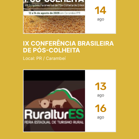
14
ago
IX CONFERÊNCIA BRASILEIRA
DE PÓS-COLHEITA
Local: PR / Carambeí
13
ago
16
ago