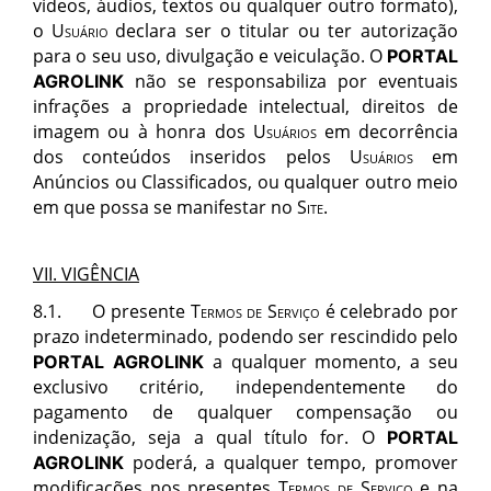
v
í
deos,
á
udios, textos ou qualquer outro formato),
o
Usu
ário
declara ser o titular ou ter autorização
para o seu uso, divulgação e veiculação. O
PORTAL
não se responsabiliza por eventuais
AGROLINK
infrações a propriedade intelectual, direitos de
imagem ou
à
honra dos
Usu
ários
em decorr
ê
ncia
dos conte
ú
dos inseridos pelos
Usu
ários
em
Anúncios ou Classificados
,
ou qualquer outro meio
em que possa se manifestar no
S
ite
.
V
II
. VIG
Ê
NCIA
8
.1. O presente
Termos de Serviç
o
é celebrado por
prazo indeterminado, podendo ser rescindido pelo
a qualquer momento, a seu
PORTAL AGROLINK
exclusivo critério, independentemente do
pagamento de qualquer compensação ou
indenização, seja a qual título for. O
PORTAL
poderá, a qualquer tempo, promover
AGROLINK
modificações nos presentes
Termos de Serviço
e
na