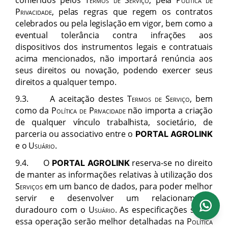
Privacidade
, pelas regras que regem os contratos
celebrados ou pela legislação em vigor, bem como a
eventual tolerâ
ncia contra infra
ções aos
dispositivos dos instrumentos legais e contratuais
acima mencionados, nã
o importar
á
ren
úncia aos
seus direitos ou novação, podendo exercer seus
direitos a qualquer tempo.
9.3. A aceitação destes
Termos de Serviço,
bem
como da
Pol
ítica de Privacidade
n
ão importa a criação
de qualquer vínculo trabalhista, societário, de
parceria ou associativo entre
o
PORTAL AGROLINK
e o
Usu
ário
.
9
.4.
O
reserva-se no direito
PORTAL AGROLINK
de manter as informações relativas à utilização dos
Servi
ç
os
em um banco de dados, para poder melhor
servir e desenvolver um relacionamento
duradouro com o
Usu
ário
. As especificações sobre
essa operação serão melhor detalhadas na
Pol
ítica