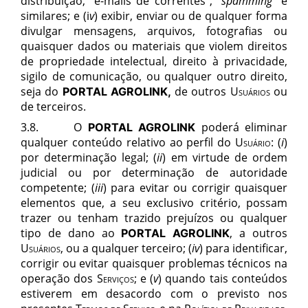
distribuição, “e-mails de correntes”, “
spamming
” e
similares; e (i
v
) exibir, enviar ou de qualquer forma
divulgar mensagens, arquivos, fotografias ou
quaisquer dados ou materiais que violem direitos
de propriedade intelectual, direito à privacidade,
sigilo de comunicação, ou qualquer outro direito,
seja do
de outros
Usuários
ou
PORTAL AGROLINK,
de terceiros.
3.8. O
poderá eliminar
PORTAL AGROLINK
qualquer conteúdo relativo ao perfil do
Usuário
: (
i
)
por determinação legal; (
ii
) em virtude de ordem
judicial ou por determinação de autoridade
competente; (
iii
) para evitar ou corrigir quaisquer
elementos que, a seu exclusivo critério, possam
trazer ou tenham trazido prejuízos ou qualquer
tipo de dano ao
, a outros
PORTAL AGROLINK
Usuários,
ou a qualquer terceiro; (
iv
) para identificar,
corrigir ou evitar quaisquer problemas técnicos na
operação dos
Serviços
; e (
v
) quando tais conteúdos
estiverem em desacordo com o previsto nos