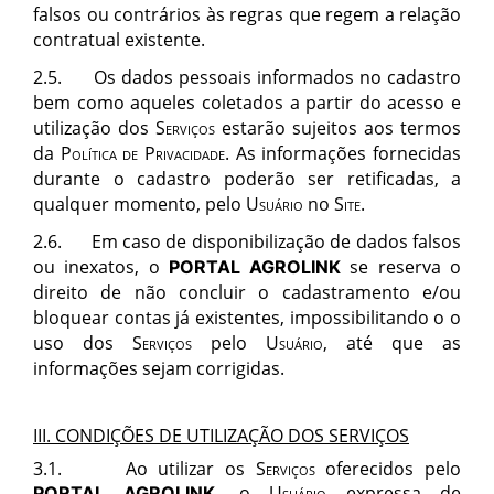
falsos ou contr
á
rios
à
s regras que regem a relação
contratual existente.
2.5. Os dados pessoais informados no cadastro
bem como aqueles coletados a partir do acesso e
utilização dos
Servi
ç
os
estar
ão sujeitos aos termos
da
Polí
tica de Privacidade
.
As informações fornecidas
durante o cadastro poderão ser retificadas, a
qualquer momento, pelo
Usuá
rio
no
Site
.
2.6.
Em caso de disponibilização de dados falsos
ou inexatos, o
se reserva o
PORTAL AGROLINK
direito de não concluir o cadastramento e/ou
bloquear contas já existentes, impossibilitando o o
uso dos
Servi
ç
o
s
pelo
Usuá
rio
, at
é
que as
informações sejam corrigidas.
III. CONDIÇÕES DE UTILIZAÇÃO DOS SERVIÇOS
3.1.
Ao utilizar os
Serviços
oferecidos pelo
, o
Usuário
expressa de
PORTAL AGROLINK