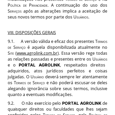
Pol
ítica de Privacidade
. A continuação do uso dos
Servi
ç
os
ap
ós as alterações implica a aceitação de
seus novos termos por parte dos
Usu
ários
.
VIII. DISPOSI
ÇÕ
ES GERAIS
9
.1. A vers
ã
o v
álida e eficaz dos presentes
Termos
de Serviço
é aquela disponibilizada atualmente no
S
ite
(
www.agrolink.com.br
). E
ssa vers
ão rege todas
as relações passadas e presentes entre os
Usu
ários
e
o
, respeitados direitos
PORTAL AGROLINK
adquiridos, atos jurídicos perfeitos e coisas
julgadas. O
Usu
ário
deverá sempre ler atentamente
os
Termos de Serviç
o
e n
ão poderá escusar-se deles
alegando ignorância sobre seus termos, inclusive
quanto a eventuais modificações.
9.2. O não exercício pelo
de
PORTAL AGROLINK
quaisquer direitos ou faculdades que lhes sejam
conferidos pelos
Termos de Serviç
o
, pela
Pol
ítica de