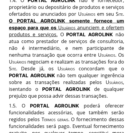
1.4. O
não é fornecedor,
PORTAL AGROLINK
proprietário ou depositário de produtos e serviços
ofertados ou anunciados por
Usu
ários
em seu S
ite
.
O
PORTAL AGROLINK
somente fornece um
Usu
ários
anunciem e ofertem
espaço para que os
produtos e serviços.
O
não
PORTAL AGROLINK
atua como prestador de serviços de consultoria,
não é intermediário, e nem participante de
nenhuma transação que ocorra entre
Usu
ários
.
Os
Usuários
negociam e realizam as transações fora do
Site
. Desde já, os
Usuários
concordam que o
não tem qualquer ingerência
PORTAL AGROLINK
sobre as transações realizadas pelos
Usuários
,
isentando o
de qualquer
PORTAL AGROLINK
prejuízo que possa advir dessas transações.
1.5. O
poderá oferecer
PORTAL AGROLINK
funcionalidades acessórias, que também serão
regidos pelos
Termos gerais
. O fornecimento dessas
funcionalidades será pago. Eventual fornecimento