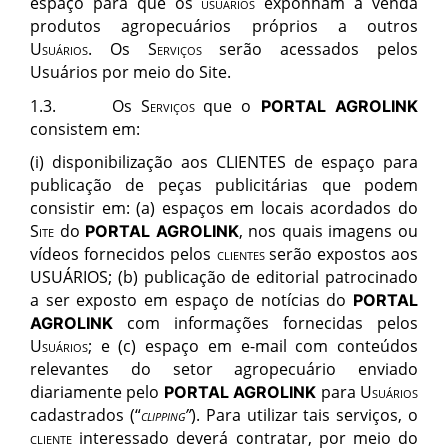
espaço para que os
usuários
exponham a venda
produtos agropecuários próprios a outros
Usuários.
Os
Serviços
serão acessados pelos
Usuários por meio do Site
.
1.3. Os
Servi
ç
os
que o
PORTAL AGROLINK
consistem em:
(i)
disponibilização aos CLIENTES de espaço para
publicação de peças publicitárias que podem
consistir em: (a) espaços em locais acordados do
Site
do
, nos quais imagens ou
PORTAL AGROLINK
vídeos fornecidos pelos
clientes
serão expostos aos
USUÁRIOS; (b) publicação de editorial patrocinado
a ser exposto em espaço de notícias do
PORTAL
com informações fornecidas pelos
AGROLINK
Usu
ários;
e (c) espaço em e-mail com conteúdos
relevantes do setor agropecuário enviado
diariamente pelo
para
Usu
ários
PORTAL AGROLINK
cadastrados (“
clipping
”
). Para utilizar tais serviços
,
o
cliente
interessado deverá contratar, por meio do