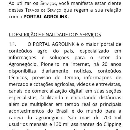
Ao utilizar os
Servi
ç
os
,
voc
ê manifesta estar ciente
destes
Termos de Serviç
o
que regem a sua relação
com o
PORTAL AGROLINK
.
I.
DESCRI
ÇÃ
O E FINALIDADE DOS SERVI
Ç
OS
1.1.
O
PORTAL AGROLINK
é o maior portal de
conteúdos agro do país, especializado em
informações e soluções para o setor do
Agronegócio. Pioneiro na internet, há 20 anos
disponibiliza diariamente notícias, conteúdos
técnicos, previsão do tempo, informações de
mercado e cotações agrícolas, vídeos e entrevistas,
canais de comercialização digital, em suas seções
especialistas, facilitando e encurtando distâncias
além de multiplicar em tempo real os principais
acontecimentos do Brasil e do mundo para a
cadeia do agronegócio. São mais de 700 mil
usuários mensais e 130 mil assinantes do Clipping