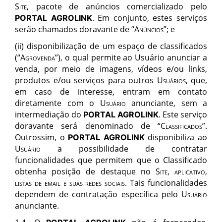
Site
, pacote de anúncios comercializado pelo
. Em conjunto, estes serviços
PORTAL AGROLINK
serão chamados doravante de “
Anúncios
”; e
(ii)
disponibilização de um espaço de classificados
(“
Agrovenda
”), o qual permite ao Usuário anunciar a
venda, por meio de imagens, vídeos e/ou links,
produtos e/ou serviços para outros
Usu
ários,
que,
em caso de interesse, entram em contato
diretamente com o
Usu
ário
anunciante, sem a
intermediação do
. Este serviço
PORTAL AGROLINK
doravante será denominado de “
Classificados
”.
Outrossim, o
disponibiliza ao
PORTAL AGROLINK
Usu
á
rio
a possibilidade de contratar
funcionalidades que permitem que o Classificado
obtenha posição de destaque no
Site, aplicativo,
listas de email e suas redes sociais
. Tais funcionalidades
dependem de contratação específica pelo
Usu
á
rio
anunciante.