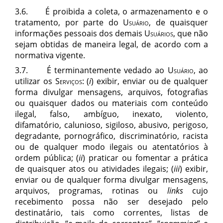
3.6. É proibida a coleta, o armazenamento e o
tratamento, por parte do
Usuário
, de quaisquer
informações pessoais dos demais
Usuários,
que não
sejam obtidas de maneira legal, de acordo com a
normativa vigente.
3.7. É terminantemente vedado ao
Usuário
, ao
utilizar os
Serviços
: (
i
) exibir, enviar ou de qualquer
forma divulgar mensagens, arquivos, fotografias
ou quaisquer dados ou materiais com conteúdo
ilegal, falso, ambíguo, inexato, violento,
difamatório, calunioso, sigiloso, abusivo, perigoso,
degradante, pornográfico, discriminatório, racista
ou de qualquer modo ilegais ou atentatórios à
ordem pública; (
ii
) praticar ou fomentar a prática
de quaisquer atos ou atividades ilegais; (
iii
) exibir,
enviar ou de qualquer forma divulgar mensagens,
arquivos, programas, rotinas ou
links
cujo
recebimento possa não ser desejado pelo
destinatário, tais como correntes, listas de