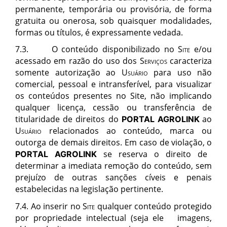
permanente, temporária ou provisória, de forma
gratuita ou onerosa, sob quaisquer modalidades,
formas ou tí
tulos,
é expressamente vedada.
7
.
3. O conteúdo disponibilizado no
S
ite
e/ou
acessado em razão do uso dos
Servi
ç
os
caracteriza
somente autorização ao
Usu
ário
para uso não
comercial, pessoal e intransferível, para visualizar
os conteúdos presentes no Site
, n
ão implicando
qualquer licenç
a, cess
ão ou transferência de
titularidade de direitos
d
o
ao
PORTAL AGROLINK
Usu
ário
relacionados ao conteúdo, marca ou
outorga de demais direitos. Em caso de violaçã
o,
o
se reserva o direito de
PORTAL AGROLINK
determinar a imediata remoção do conteúdo, sem
prejuízo de outras sançõ
es c
íveis e penais
estabelecidas na legislaçã
o pertinente.
7.4. Ao inserir no
S
ite
qualquer conteúdo protegido
por propriedade intelectual (seja ele imagens,