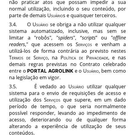
não praticar atos que possam impedir a sua
normal utilização, incluindo o seu conteúdo, por
parte de demais
Usuário
s e quaisquer terceiros.
3.4. O
Usuário
se obriga a não utilizar qualquer
sistema automatizado
, inclusive, mas sem se
limitar a "robôs", "
spiders
", “
scripts
” ou "
offline
readers
," que acessem os
Serviços
e venham a
utilizá-los de forma contrária ao previsto nestes
Termos de Serviço,
na
Política de Privacidade,
e nas
demais regras previstas no Contrato celebrado
entre o
e o
Usuário
, bem como
PORTAL AGROLINK
na legislação em vigor.
3.5.
É vedado ao
Usuário
utilizar qualquer
sistema para o envio de requisições de acesso e
utilização dos
Serviços
que supere,
em um dado
período de tempo, o que seria normalmente
possível responder, levando ao impedimento de
acesso, deteriorando ou de qualquer forma
alterando a experiência de utilização de seus
conteúdos.