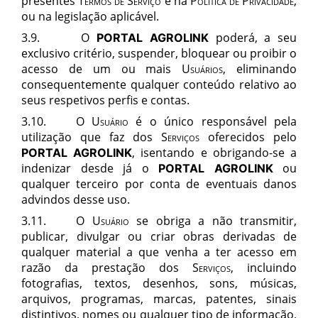
presentes
Termos de Serviço
e na
Política de Privacidade,
ou na legislação aplicável.
3.9. O
poderá, a seu
PORTAL AGROLINK
exclusivo critério, suspender, bloquear ou proibir o
acesso de um ou mais
Usuários
, eliminando
consequentemente qualquer conteúdo relativo ao
seus respetivos perfis e contas.
3.10. O
Usuário
é o único responsável pela
utilização que faz dos
Serviços
oferecidos pelo
, isentando e obrigando-se a
PORTAL AGROLINK
indenizar desde já o
ou
PORTAL AGROLINK
qualquer terceiro por conta de eventuais danos
advindos desse uso.
3.11. O
Usuário
se obriga a não transmitir,
publicar, divulgar ou criar obras derivadas de
qualquer material a que venha a ter acesso em
razão da prestação dos
Serviços
, incluindo
fotografias, textos, desenhos, sons, músicas,
arquivos, programas, marcas, patentes, sinais
distintivos, nomes ou qualquer tipo de informação,