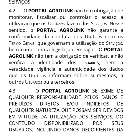
SERVIÇOS
.
4.2.
O
não tem obrigação de
PORTAL AGROLINK
monitorar, fiscalizar ou controlar o acesso a
utilização que os
Usuários
fazem dos
Serviços
. Nesse
sentido, o
não garante a
PORTAL AGROLINK
conformidade da conduta dos
Usuários
com os
Termo Gerais,
que governam a utilização do
Serviços
,
bem como com a legislação em vigor. O
PORTAL
não tem a obrigação de verificar, e não
AGROLINK
verifica, a identidade dos
Usuário
s, nem a
veracidade, vigência e autenticidade dos dados
que os
Usuários
informam sobre si mesmos, a
outros
Usuários
ou a terceiros.
4.3. O
SE EXIME DE
PORTAL AGROLINK
QUALQUER RESPONSABILIDADE PELOS DANOS E
PREJUÍZOS DIRETOS E/OU INDIRETOS DE
QUALQUER NATUREZA QUE POSSAM SER DEVIDOS
EM VIRTUDE DA UTILIZAÇÃO DO
S SERVIÇOS
, DO
CONTEÚDO DISPONIBILIZADO POR SEUS
USUÁRIO
S, INCLUINDO DANOS DECORRENTES DA