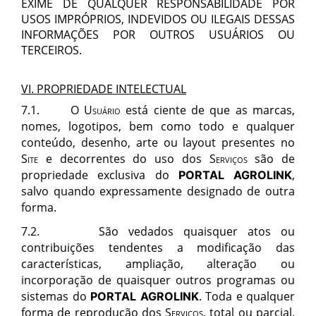
EXIME DE QUALQUER RESPONSABILIDADE POR
USOS IMPRÓPRIOS, INDEVIDOS OU ILEGAIS DESSAS
INFORMAÇÕES POR OUTROS USUÁRIOS OU
TERCEIROS.
VI. PROPRIEDADE INTELECTUAL
7
.1. O
Usu
ário
est
á ciente de que as marcas,
nomes, logotipos, bem como todo e qualquer
conteúdo, desenho, arte ou layout presentes no
S
ite
e decorrentes do uso dos
Servi
ç
os
s
ão de
propriedade exclusiva do
,
PORTAL AGROLINK
salvo quando expressamente designado de outra
forma.
7
.2. S
ão vedados quaisquer atos ou
contribuições tendentes a modificação das
características, ampliação, alteração ou
incorporação de quaisquer outros programas ou
sistemas do
. Toda e qualquer
PORTAL AGROLINK
forma de reprodução dos
Servi
ç
os
, total ou parcial,