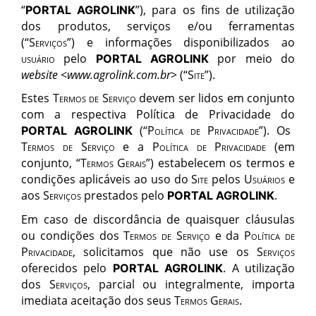
“
”), para os fins de utilização
PORTAL AGROLINK
dos produtos, serviços e/ou ferramentas
(
“
Servi
ç
os
”) e informações disponibilizados ao
usu
ário
pelo
por meio do
PORTAL AGROLINK
website
<
www.
agrolink
.co
m.br
> (
“
Site
”
).
Estes
Termos de Serviç
o
devem ser lidos em conjunto
com a respectiva Política de Privacidade do
(
“
Pol
ítica de Privacidade
”). Os
PORTAL AGROLINK
Termos de Serviço
e a
Política de Privacidade
(em
conjunto, “
Termos Gerais
”) estabelecem os termos e
condições aplicáveis ao uso do
Site
pelos
Usu
ários
e
aos
Servi
ç
os
prestados pelo
.
PORTAL AGROLINK
Em caso de discordância de quaisquer clá
usula
s
ou condições dos
Termos de Serviço
e da
Pol
ítica de
Privacidade
, solicitamos que
não use
os
Servi
ç
os
oferecidos pelo
. A utilização
PORTAL AGROLINK
dos
Servi
ç
os
, parcial ou integralmente, importa
imediata aceitação dos seus
Termos Gerais
.