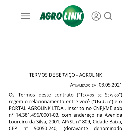
TERMOS DE SERVI
ÇO –
AGROLINK
Atualizado em: 03.05.2021
Os Termos deste contrato (“
Termos de Serviç
o
”
)
regem o relacionamento entre você
(
“
Usu
ário
”
) e
o
PORTAL AGROLINK
LTDA., inscrito no CNPJ/ME sob
nº 14.381.496/0001-03, com endereço na Avenida
Loureiro da Silva, 2001, AP/SL nº 809, Cidade Baixa,
CEP nº 90050-240,
(doravante denominado