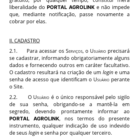
gratuito, por qualquer tempo, constitui mera
liberalidade do
e não impede
PORTAL AGROLINK
que, mediante notificação, passe novamente a
cobrar por elas.
II. CADASTRO
2.1.
Para acessar os
Servi
ços,
o
Usuá
rio
precisar
á
se cadastrar, informando obrigatoriamente alguns
dados e fornecendo outros em car
á
ter facultativo.
O cadastro resultar
á
na criação de um
login
e uma
senha de acesso que identificam o
Usuá
rio
perante
o Site
.
2.2.
O
Usuá
rio
é o
ú
nico respons
á
vel pelo sigilo
de sua senha, obrigando-se a mant
ê
-la em
segredo, devendo prontamente informar ao
, nos termos do presente
PORTAL AGROLINK
instrumento, qualquer indicação de uso indevido
de seus
login
e senha por qualquer terceiro.