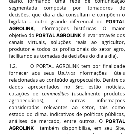
diário, formando uma rede de comunicação
segmentada composta por tomadores de
decisões, que dia a dia consultam e compõem o
bigdata – outro grande diferencial do
PORTAL
, informações históricas. O maior
AGROLINK
objetivo do
é levar através dos
PORTAL AGROLINK
canais virtuais, soluções reais ao agricultor,
produtor e todos os profissionais do setor agro,
facilitando as tomadas de decisões do dia a dia).
1.2.
O
PORTAL AGROLINK
t
em por finalidade
fornecer aos seus
Usu
ários
informações úteis
relacionadas ao conteúdo agropecuário. Dentre os
dados apresentados no
Site
, estão notícias,
cotações de
commodities
(usualmente produtos
agropecuários), e outras informações
consideradas relevantes ao setor, tais como
estado do clima, indicativos de políticas públicas,
análises de mercado, entre outros. O
PORTAL
também disponibiliza, em seu Site,
AGROLINK