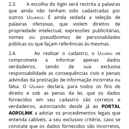
2.3.
A escolha do
login
será
restrita a palavras
que ainda não tenham sido cadastradas por
outros
Usuá
rios
.
É ainda vedada a seleção de
palavras ofensivas, que violem direitos de
propriedade intelectual, expressõ
es publicit
á
rias,
nomes ou pseud
ô
nimos de personalidades
p
ú
blicas ou que façam refer
ê
ncias
à
s mesmas.
2.4.
Ao realizar o cadastro, o
Usuá
rio
se
compromete a informar apenas dados
verdadeiros, sendo de sua exclusiva
responsabilidade as consequ
ê
ncias civis e penais
advindas da prestação de informação incorreta ou
falsa.
O
Usuá
rio
declara, para todos os fins de
direito e sob as penas da lei, que os dados
fornecidos em seu cadastro são corretos e
verdadeiros, autorizando desde j
á a
o
PORTAL
a adotar os procedimentos legais que
AGROLINK
entenda cab
í
veis, a seu exclusivo crit
é
rio, caso se
constate que os dados fornecidos são incorretos,