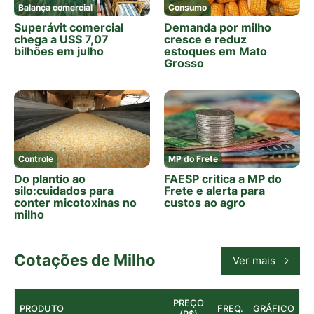
Balança comercial
Consumo
Superávit comercial
Demanda por milho
chega a US$ 7,07
cresce e reduz
bilhões em julho
estoques em Mato
Grosso
Controle
MP do Frete
Do plantio ao
FAESP critica a MP do
silo:cuidados para
Frete e alerta para
conter micotoxinas no
custos ao agro
milho
Cotações de Milho
Ver mais
PREÇO
PRODUTO
FREQ.
GRÁFICO
(R$)