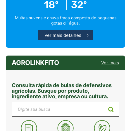
18º
32º
Muitas nuvens e chuva fraca composta de pequenas
gotas d´ água.
Ver mais detalhes
AGROLINKFITO
Ver mais
Consulta rápida de bulas de defensivos
agrícolas. Busque por produto,
ingrediente ativo, empresa ou cultura.
Digite sua busca