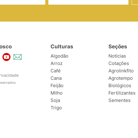
osco
Culturas
Seções
Algodão
Notícias
Arroz
Cotações
Café
Agrolinkfito
rivacidade
Cana
Agrotempo
reservados
Feijão
Biológicos
Milho
Fertilizantes
Soja
Sementes
Trigo