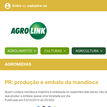
ou
cadastre-se
Entre
ULTURA
AGROLINKFITO
CULTURAS
AGRICULTURA
BIOLÓGICOS
COTAÇÕES
NOTÍCIAS
AGROTE
AGROMIDIAS
Fotos
os
Conversor
Colunistas
Eventos
e
PR: produção e embalo da mandioca
Vídeos
Quem compra mandioca limpinha e embalada no supermercado talvez não ten
que produz e embala quase uma tonelada por dia.
Publicado em 03/10/2013 às 00:00h.