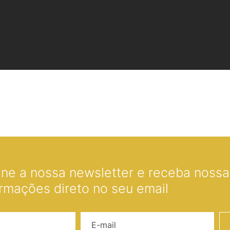
ine a nossa newsletter e receba nossas
ormações direto no seu email
Nome
E-mail