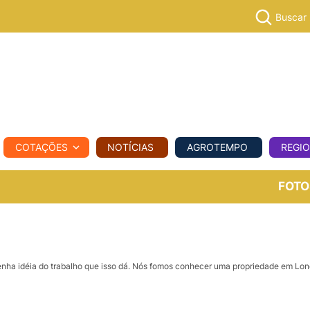
Buscar
PECUÁR
COTAÇÕES
NOTÍCIAS
AGROTEMPO
REGI
MPO
REGIONAL
COMERCIAL
AGROVIAGENS
FOTO
ha idéia do trabalho que isso dá. Nós fomos conhecer uma propriedade em Lond