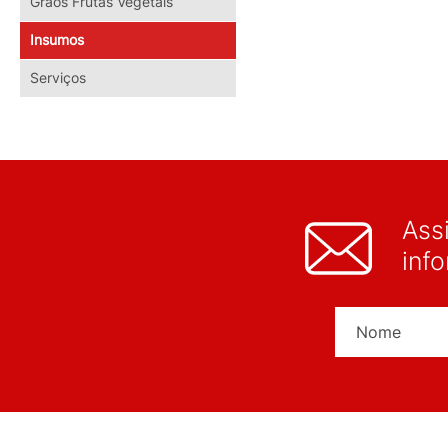
Grãos Frutas Vegetais
Insumos
Serviços
Ass
inf