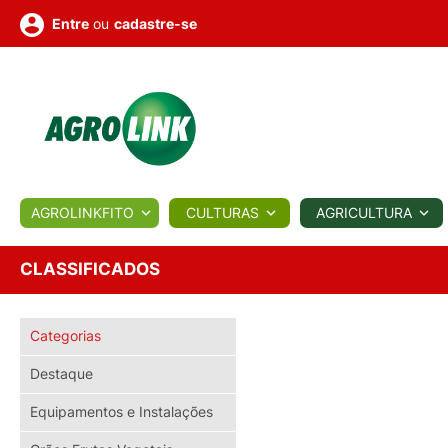
ou
cadastre-se
Entre
ULTURA
AGROLINKFITO
CULTURAS
AGRICULTURA
BIOLÓGICOS
COTAÇÕES
NOTÍCIAS
AGROTE
CLASSIFICADOS
Fotos
Categorias
os
Conversor
Colunistas
Eventos
e
Vídeos
Destaque
Equipamentos e Instalações