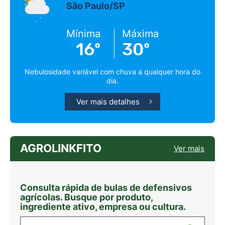
São Paulo/SP
Mínima
Máxima
16º
30º
Nebulosidade variável com chuva a qualquer hora do
dia.
Ver mais detalhes
AGROLINKFITO
Ver mais
Consulta rápida de bulas de defensivos
agrícolas. Busque por produto,
ingrediente ativo, empresa ou cultura.
Digite sua busca