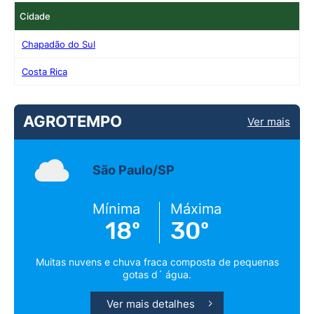
Cidade
Chapadão do Sul
Costa Rica
AGROTEMPO
Ver mais
São Paulo/SP
Mínima
Máxima
18º
30º
Muitas nuvens e chuva fraca composta de pequenas
gotas d´ água.
Ver mais detalhes