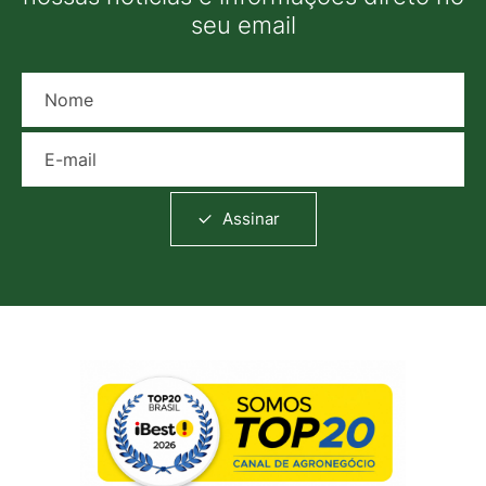
seu email
Nome
E-mail
Assinar