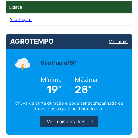
Cidade
Alto Taquari
AGROTEMPO
Ver mais
São Paulo/SP
Mínima
Máxima
19º
28º
Chuva de curta duração e pode ser acompanhada de
trovoadas a qualquer hora do dia.
Ver mais detalhes