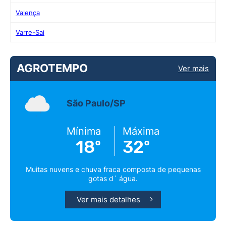
Valença
Varre-Sai
AGROTEMPO
Ver mais
São Paulo/SP
Mínima
Máxima
18º
32º
Muitas nuvens e chuva fraca composta de pequenas
gotas d´ água.
Ver mais detalhes